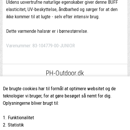
Uldens uovertrufne naturlige egenskaber giver denne BUFF
elasticitet, UV-beskyttelse, åndbarhed og sørger for at den
ikke kommer til at lugte - selv efter intensiv brug.
Dette varmende halsrør er i børnestørrelse.
Varenummer:
83-104779-00-JUNIOR
PH-Outdoor.dk
Fri fragt
ved køb over 499,-*
De brugte cookies har til formål at optimere websitet og de
teknologier vi bruger, for at gøre besøget så nemt for dig.
8662 2113
Oplysningerne bliver brugt til:
Ring hvis du har spørgsmål
1. Funktionalitet
eller ikke fandt det du søgte
2. Statistik