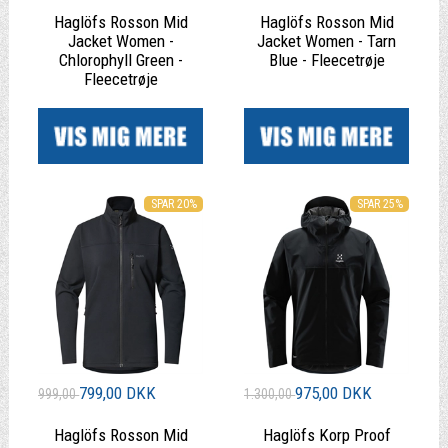
Haglöfs Rosson Mid
Haglöfs Rosson Mid
Jacket Women -
Jacket Women - Tarn
Chlorophyll Green -
Blue - Fleecetrøje
Fleecetrøje
|
|
SPAR 20%
SPAR 25%
799,00 DKK
975,00 DKK
999,00
1.300,00
Haglöfs Rosson Mid
Haglöfs Korp Proof