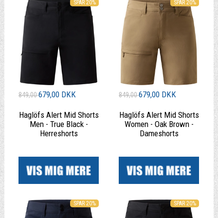
SPAR 20%
SPAR 20%
679,00 DKK
679,00 DKK
849,00
849,00
Haglöfs Alert Mid Shorts
Haglöfs Alert Mid Shorts
Men - True Black -
Women - Oak Brown -
Herreshorts
Dameshorts
|
|
SPAR 20%
SPAR 20%