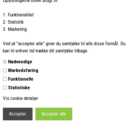
Oplysningerne bliver brugt til:
750,00 DKK
1.200,00 DKK
1.000,00
1.600,00
1. Funktionalitet
Haglöfs Musca -1 -
Haglöfs Rugged
Midnight Blue/Mint - 175
Standard Pant Women -
2. Statistik
cm
True Black - 3
3. Marketing
Benlængder
|
|
Ved at ”accepter alle” giver du samtykke til alle disse formål. Du
kan til enhver tid trække dit samtykke tilbage.
Nødvendige
SPAR 30%
SPAR 29%
Markedsføring
Funktionelle
Statistiske
Vis cookie detaljer
699,00 DKK
850,00 DKK
999,00
1.200,00