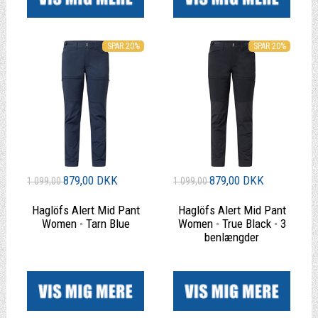
SPAR 20%
SPAR 20%
879,00 DKK
879,00 DKK
1.099,00
1.099,00
Haglöfs Alert Mid Pant
Haglöfs Alert Mid Pant
Women - Tarn Blue
Women - True Black - 3
benlængder
|
|