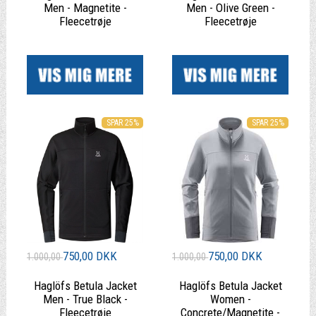
Men - Magnetite -
Men - Olive Green -
Fleecetrøje
Fleecetrøje
|
|
SPAR 25%
SPAR 25%
750,00 DKK
750,00 DKK
1.000,00
1.000,00
Haglöfs Betula Jacket
Haglöfs Betula Jacket
Men - True Black -
Women -
Fleecetrøje
Concrete/Magnetite -