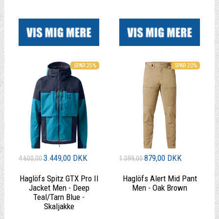
|
|
SPAR 25%
SPAR 20%
3.449,00 DKK
879,00 DKK
4.600,00
1.099,00
Haglöfs Spitz GTX Pro II
Haglöfs Alert Mid Pant
Jacket Men - Deep
Men - Oak Brown
Teal/Tarn Blue -
Skaljakke
|
|