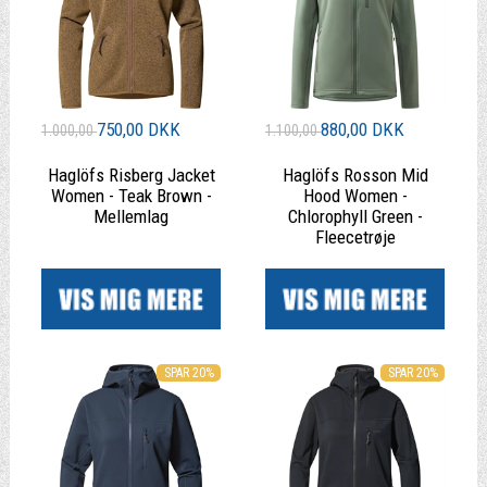
750,00 DKK
880,00 DKK
1.000,00
1.100,00
Haglöfs Risberg Jacket
Haglöfs Rosson Mid
Women - Teak Brown -
Hood Women -
Mellemlag
Chlorophyll Green -
Fleecetrøje
|
|
SPAR 20%
SPAR 20%