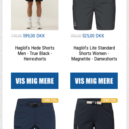
599,00 DKK
525,00 DKK
749,00
700,00
Haglöfs Hede Shorts
Haglöfs Lite Standard
Men - True Black -
Shorts Women -
Herreshorts
Magnetite - Dameshorts
|
|
SPAR 20%
SPAR 20%