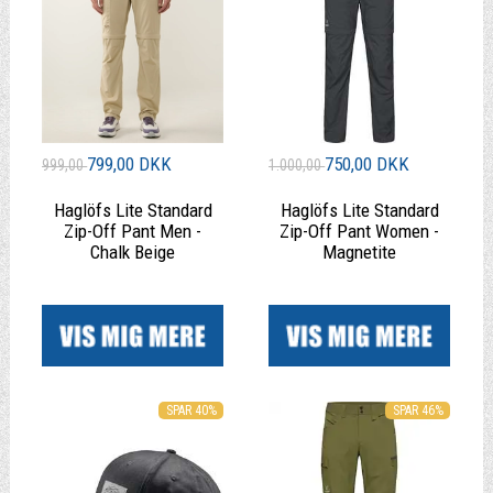
799,00 DKK
750,00 DKK
999,00
1.000,00
Haglöfs Lite Standard
Haglöfs Lite Standard
Zip-Off Pant Men -
Zip-Off Pant Women -
Chalk Beige
Magnetite
|
|
SPAR 40%
SPAR 46%