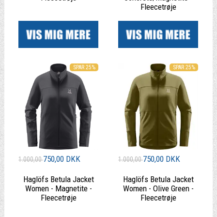
Fleecetrøje
|
|
SPAR 25%
SPAR 25%
750,00 DKK
750,00 DKK
1.000,00
1.000,00
Haglöfs Betula Jacket
Haglöfs Betula Jacket
Women - Magnetite -
Women - Olive Green -
Fleecetrøje
Fleecetrøje
|
|