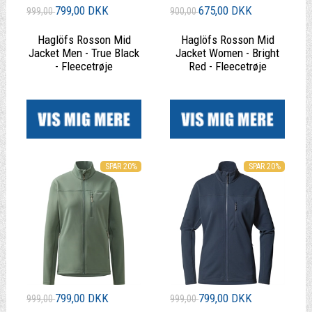
799,00 DKK
675,00 DKK
999,00
900,00
Haglöfs Rosson Mid
Haglöfs Rosson Mid
Jacket Men - True Black
Jacket Women - Bright
- Fleecetrøje
Red - Fleecetrøje
|
|
SPAR 20%
SPAR 20%
799,00 DKK
799,00 DKK
999,00
999,00