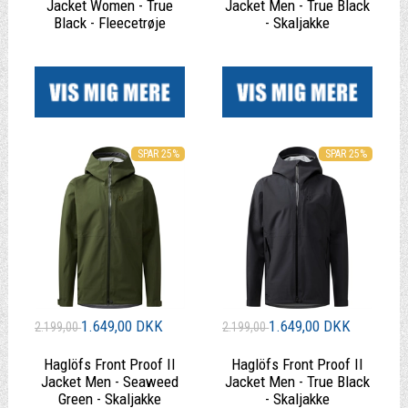
Jacket Women - True
Jacket Men - True Black
Black - Fleecetrøje
- Skaljakke
|
|
SPAR 25%
SPAR 25%
1.649,00 DKK
1.649,00 DKK
2.199,00
2.199,00
Haglöfs Front Proof II
Haglöfs Front Proof II
Jacket Men - Seaweed
Jacket Men - True Black
Green - Skaljakke
- Skaljakke