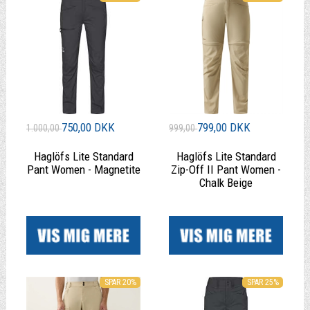
750,00 DKK
799,00 DKK
1.000,00
999,00
Haglöfs Lite Standard
Haglöfs Lite Standard
Pant Women - Magnetite
Zip-Off II Pant Women -
Chalk Beige
|
|
SPAR 20%
SPAR 25%