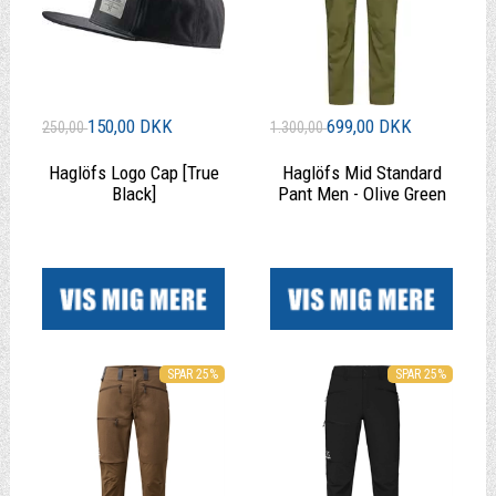
150,00 DKK
699,00 DKK
250,00
1.300,00
Haglöfs Logo Cap [True
Haglöfs Mid Standard
Black]
Pant Men - Olive Green
|
|
SPAR 25%
SPAR 25%