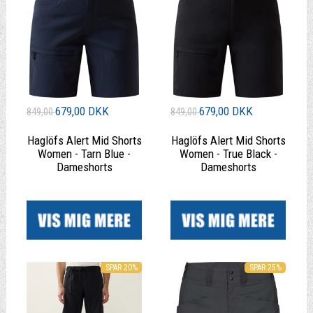
679,00 DKK
679,00 DKK
849,00
849,00
Haglöfs Alert Mid Shorts
Haglöfs Alert Mid Shorts
Women - Tarn Blue -
Women - True Black -
Dameshorts
Dameshorts
|
|
SPAR 20%
SPAR 25%