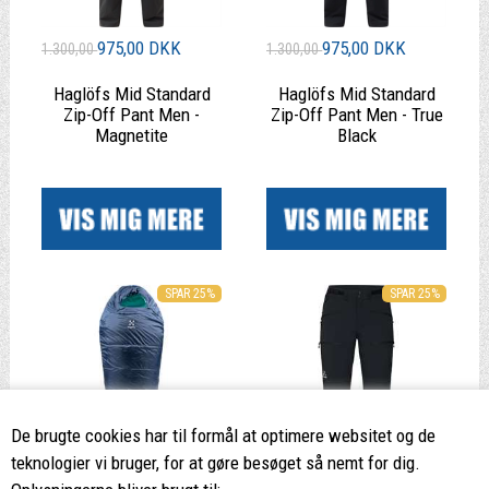
975,00 DKK
975,00 DKK
1.300,00
1.300,00
Haglöfs Mid Standard
Haglöfs Mid Standard
Zip-Off Pant Men -
Zip-Off Pant Men - True
Magnetite
Black
|
|
SPAR 25%
SPAR 25%
De brugte cookies har til formål at optimere websitet og de
teknologier vi bruger, for at gøre besøget så nemt for dig.