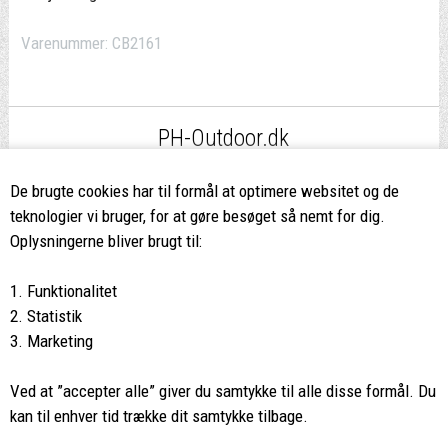
Varenummer:
CB2161
PH-Outdoor.dk
Fri fragt
ved køb over 499,-*
De brugte cookies har til formål at optimere websitet og de
teknologier vi bruger, for at gøre besøget så nemt for dig.
8662 2113
Oplysningerne bliver brugt til:
Ring hvis du har spørgsmål
1. Funktionalitet
eller ikke fandt det du søgte
2. Statistik
3. Marketing
Butikken i Viborg
har kæmpe udvalg og egen outlet
Ved at ”accepter alle” giver du samtykke til alle disse formål. Du
Vi glæder os til at se dig
kan til enhver tid trække dit samtykke tilbage.