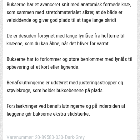
Bukserne har et avanceret snit med anatomisk formede knæ,
som sammen med stretchmaterialet sikrer, at de både er
velsiddende og giver god plads til at tage lange skridt.
De er desuden forsynet med lange lynlåse fra hofterne til
knæene, som du kan åbne, når det bliver for varmt.
Bukserne har to forlommer og store benlommer med lynlås til
opbevaring af et kort eller lignende.
Benafslutningerne er udstyret med justeringsstropper og
støvlekroge, som holder buksebenene på plads.
Forstærkninger ved benafslutningerne og på indersiden af
læggene gør bukserne ekstra slidstærke.
Varenummer:
20-89583-030-Dark-Grey