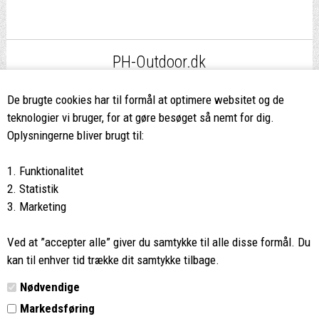
PH-Outdoor.dk
Fri fragt
ved køb over 499,-*
De brugte cookies har til formål at optimere websitet og de
teknologier vi bruger, for at gøre besøget så nemt for dig.
8662 2113
Oplysningerne bliver brugt til:
Ring hvis du har spørgsmål
1. Funktionalitet
eller ikke fandt det du søgte
2. Statistik
3. Marketing
Butikken i Viborg
har kæmpe udvalg og egen outlet
Ved at ”accepter alle” giver du samtykke til alle disse formål. Du
Vi glæder os til at se dig
kan til enhver tid trække dit samtykke tilbage.
Nødvendige
Din rygsæk
Markedsføring