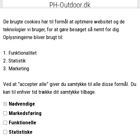
PH-Outdoor.dk
Fri fragt
ved køb over 499,-*
De brugte cookies har til formål at optimere websitet og de
teknologier vi bruger, for at gøre besøget så nemt for dig.
8662 2113
Oplysningerne bliver brugt til:
Ring hvis du har spørgsmål
1. Funktionalitet
eller ikke fandt det du søgte
2. Statistik
3. Marketing
Butikken i Viborg
har kæmpe udvalg og egen outlet
Ved at ”accepter alle” giver du samtykke til alle disse formål. Du
Vi glæder os til at se dig
kan til enhver tid trække dit samtykke tilbage.
Nødvendige
Din rygsæk
Markedsføring
Funktionelle
Kontakt
Statistiske
Retur