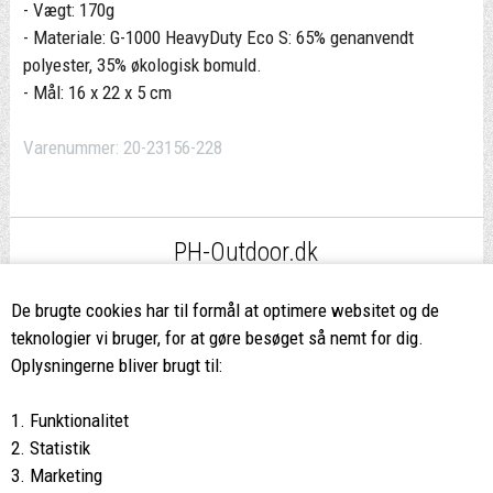
- Vægt: 170g
- Materiale: G-1000 HeavyDuty Eco S: 65% genanvendt
polyester, 35% økologisk bomuld.
- Mål: 16 x 22 x 5 cm
Varenummer:
20-23156-228
PH-Outdoor.dk
Fri fragt
ved køb over 499,-*
De brugte cookies har til formål at optimere websitet og de
teknologier vi bruger, for at gøre besøget så nemt for dig.
8662 2113
Oplysningerne bliver brugt til:
Ring hvis du har spørgsmål
1. Funktionalitet
eller ikke fandt det du søgte
2. Statistik
3. Marketing
Butikken i Viborg