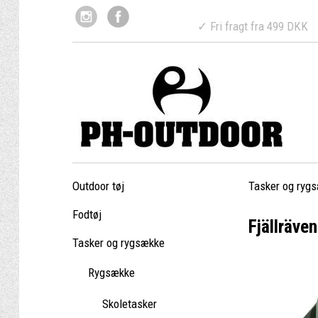
✓ Fri fragt fr
Outdoor tøj
Tasker og ryg
Fodtøj
Fjällräve
Tasker og rygsække
Rygsække
Skoletasker