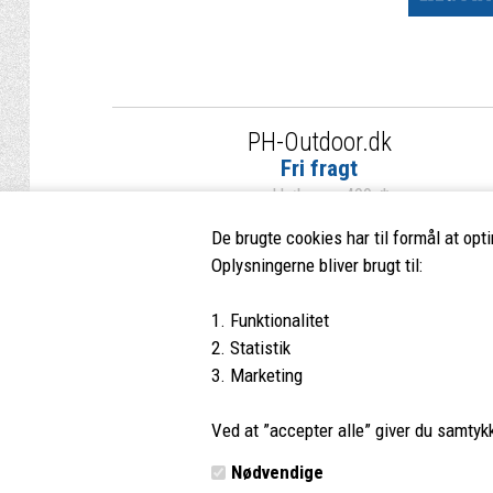
PH-Outdoor.dk
Fri fragt
ved køb over 499,-*
De brugte cookies har til formål at opt
Oplysningerne bliver brugt til:
1. Funktionalitet
PH-Outdoor.dk
Kundes
2. Statistik
3. Marketing
Nørremøllevej 109
Profil
8800 Viborg
Vilkår
Ved at ”accepter alle” giver du samtykke
Tlf.:
8662 2113
Kontakt 
Nødvendige
E-mail:
info@ph-outdoor.dk
Retur