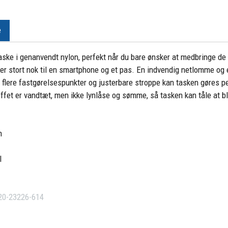
e
 taske i genanvendt nylon, perfekt når du bare ønsker at medbringe de v
 stort nok til en smartphone og et pas. En indvendig netlomme og e
 flere fastgørelsespunkter og justerbare stroppe kan tasken gøres per
ffet er vandtæt, men ikke lynlåse og sømme, så tasken kan tåle at bl
m
l
20-23226-614