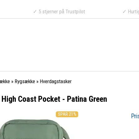
a 499 DKK
✓ 5 stjerner på Trustpilot
✓ Hurtig lev
sække
»
Rygsække
»
Hverdagstasker
n High Coast Pocket - Patina Green
SPAR 21%
Pri