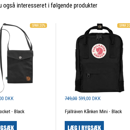
 også interesseret i følgende produkter
SPAR 20%
SPAR 2
00 DKK
749,00
599,00 DKK
Pocket - Black
Fjällräven Kånken Mini - Black