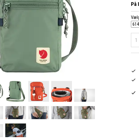
På 
Vælg