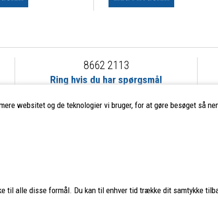
8662 2113
Ring hvis du har spørgsmål
eller ikke fandt det du søgte
imere websitet og de teknologier vi bruger, for at gøre besøget så nem
ervice
Populære mærker
Fjällräven
–
Haglöfs
–
Smartwool
Aclima
–
Lundhags
–
Montane
 til alle disse formål. Du kan til enhver tid trække dit samtykke tilb
Teva
–
Hanwag
–
Glerups
–
Nordi
os
Hestra
–
Hoka
–
Osprey
–
Ulvan
Stanley
–
Trangia
–
Primus
–