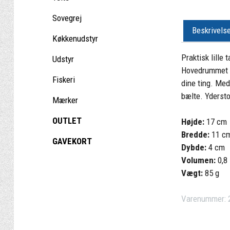
Sovegrej
Beskrivels
Køkkenudstyr
Praktisk lille
Udstyr
Hovedrummet er
Fiskeri
dine ting. Med
bælte. Ydersto
Mærker
OUTLET
Højde:
17 cm
Bredde:
11 c
GAVEKORT
Dybde:
4 cm
Volumen:
0,8 
Vægt:
85 g
Varenummer: