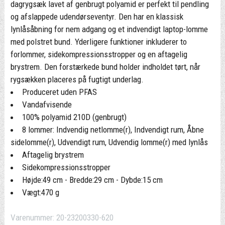
dagrygsæk lavet af genbrugt polyamid er perfekt til pendling
og afslappede udendørseventyr. Den har en klassisk
lynlåsåbning for nem adgang og et indvendigt laptop-lomme
med polstret bund. Yderligere funktioner inkluderer to
forlommer, sidekompressionsstropper og en aftagelig
brystrem. Den forstærkede bund holder indholdet tørt, når
rygsækken placeres på fugtigt underlag.
Produceret uden PFAS
Vandafvisende
100% polyamid 210D (genbrugt)
8 lommer: Indvendig netlomme(r), Indvendigt rum, Åbne
sidelomme(r), Udvendigt rum, Udvendig lomme(r) med lynlås
Aftagelig brystrem
Sidekompressionsstropper
Højde:49 cm - Bredde:29 cm - Dybde:15 cm
Vægt:470 g
Varenummer:
20-23200330-620