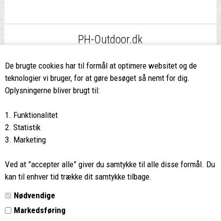
PH-Outdoor.dk
Fri fragt
ved køb over 499,-*
De brugte cookies har til formål at optimere websitet og de
teknologier vi bruger, for at gøre besøget så nemt for dig.
8662 2113
Oplysningerne bliver brugt til:
Ring hvis du har spørgsmål
1. Funktionalitet
eller ikke fandt det du søgte
2. Statistik
3. Marketing
Butikken i Viborg
har kæmpe udvalg og egen outlet
Ved at ”accepter alle” giver du samtykke til alle disse formål. Du
Vi glæder os til at se dig
kan til enhver tid trække dit samtykke tilbage.
Nødvendige
Din rygsæk
Markedsføring