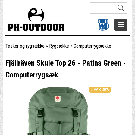
Tasker og rygsække
»
Rygsække
»
Computerrygsække
Fjällräven Skule Top 26 - Patina Green -
Computerrygsæk
SPAR 30%