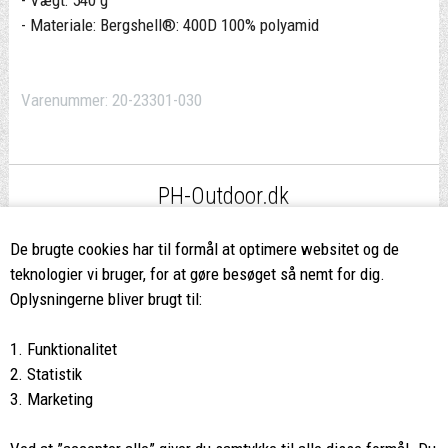
- Vægt: 540 g
- Materiale: Bergshell®: 400D 100% polyamid
Varenummer:
20-23301-030
PH-Outdoor.dk
Fri fragt
ved køb over 499,-*
De brugte cookies har til formål at optimere websitet og de
teknologier vi bruger, for at gøre besøget så nemt for dig.
8662 2113
Oplysningerne bliver brugt til:
Ring hvis du har spørgsmål
1. Funktionalitet
eller ikke fandt det du søgte
2. Statistik
3. Marketing
Butikken i Viborg
har kæmpe udvalg og egen outlet