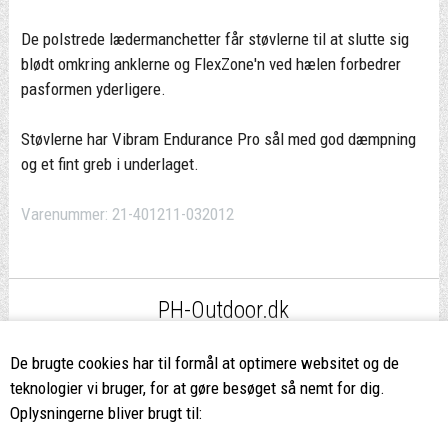
De polstrede lædermanchetter får støvlerne til at slutte sig
blødt omkring anklerne og FlexZone'n ved hælen forbedrer
pasformen yderligere.
Støvlerne har Vibram Endurance Pro sål med god dæmpning
og et fint greb i underlaget.
Varenummer:
21-401211-032012
PH-Outdoor.dk
Fri fragt
ved køb over 499,-*
De brugte cookies har til formål at optimere websitet og de
teknologier vi bruger, for at gøre besøget så nemt for dig.
8662 2113
Oplysningerne bliver brugt til:
Ring hvis du har spørgsmål