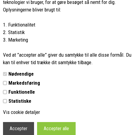
teknologier vi bruger, for at gøre besøget så nemt for dig.
8662 2113
Oplysningerne bliver brugt til:
Ring hvis du har spørgsmål
1. Funktionalitet
eller ikke fandt det du søgte
2. Statistik
3. Marketing
Butikken i Viborg
har kæmpe udvalg og egen outlet
Ved at ”accepter alle” giver du samtykke til alle disse formål. Du
Vi glæder os til at se dig
kan til enhver tid trække dit samtykke tilbage.
Nødvendige
Din rygsæk
Markedsføring
Funktionelle
Kontakt
Statistiske
Retur
Vis cookie detaljer
Vilkår