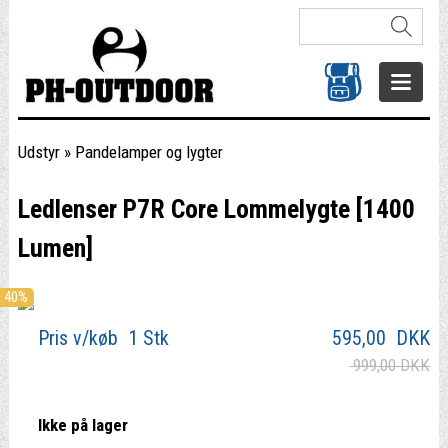
Udstyr
»
Pandelamper og lygter
Ledlenser P7R Core Lommelygte [1400
Lumen]
 40%
Pris v/køb 1 Stk
595,00
DKK
999,00 DKK
Ikke på lager