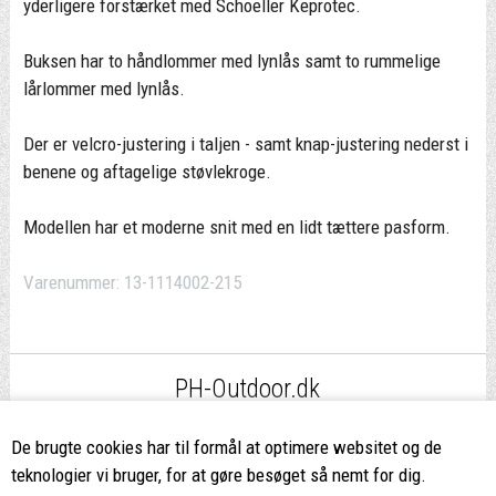
yderligere forstærket med Schoeller Keprotec.
Buksen har to håndlommer med lynlås samt to rummelige
lårlommer med lynlås.
Der er velcro-justering i taljen - samt knap-justering nederst i
benene og aftagelige støvlekroge.
Modellen har et moderne snit med en lidt tættere pasform.
Varenummer:
13-1114002-215
PH-Outdoor.dk
Fri fragt
ved køb over 499,-*
De brugte cookies har til formål at optimere websitet og de
teknologier vi bruger, for at gøre besøget så nemt for dig.