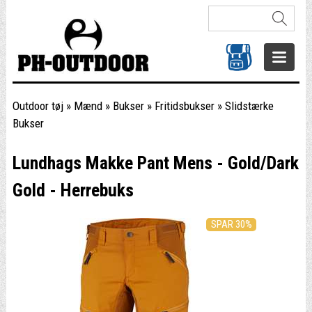
Outdoor tøj
»
Mænd
»
Bukser
»
Fritidsbukser
»
Slidstærke
Bukser
Lundhags Makke Pant Mens - Gold/Dark
Gold - Herrebuks
SPAR 30%