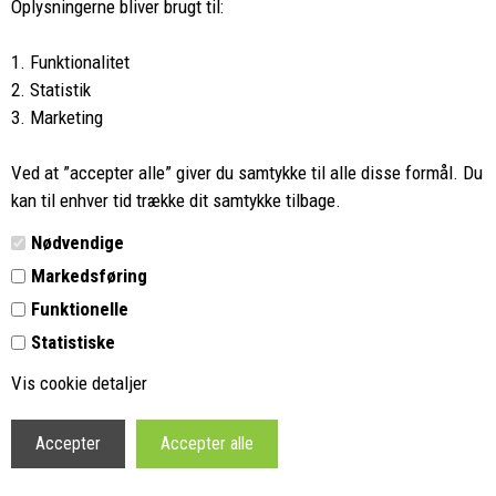
8662 2113
Oplysningerne bliver brugt til:
Ring hvis du har spørgsmål
1. Funktionalitet
eller ikke fandt det du søgte
2. Statistik
3. Marketing
Butikken i Viborg
har kæmpe udvalg og egen outlet
Ved at ”accepter alle” giver du samtykke til alle disse formål. Du
Vi glæder os til at se dig
kan til enhver tid trække dit samtykke tilbage.
Nødvendige
Din rygsæk
Markedsføring
Funktionelle
Kontakt
Statistiske
Retur
Vis cookie detaljer
Vilkår
Profil