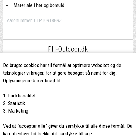
Materiale i hør og bomuld
Varenummer:
01P10918G93
PH-Outdoor.dk
Fri fragt
ved køb over 499,-*
De brugte cookies har til formål at optimere websitet og de
teknologier vi bruger, for at gøre besøget så nemt for dig.
8662 2113
Oplysningerne bliver brugt til:
Ring hvis du har spørgsmål
1. Funktionalitet
eller ikke fandt det du søgte
2. Statistik
3. Marketing
Butikken i Viborg
har kæmpe udvalg og egen outlet
Ved at ”accepter alle” giver du samtykke til alle disse formål. Du
Vi glæder os til at se dig
kan til enhver tid trække dit samtykke tilbage.