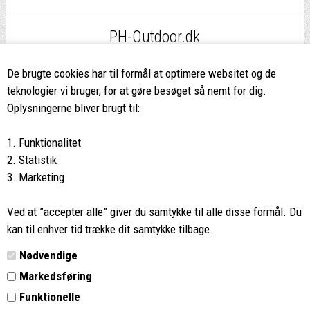
PH-Outdoor.dk
Fri fragt
ved køb over 499,-*
De brugte cookies har til formål at optimere websitet og de
teknologier vi bruger, for at gøre besøget så nemt for dig.
8662 2113
Oplysningerne bliver brugt til:
Ring hvis du har spørgsmål
1. Funktionalitet
eller ikke fandt det du søgte
2. Statistik
3. Marketing
Butikken i Viborg
har kæmpe udvalg og egen outlet
Ved at ”accepter alle” giver du samtykke til alle disse formål. Du
Vi glæder os til at se dig
kan til enhver tid trække dit samtykke tilbage.
Nødvendige
Din rygsæk
Markedsføring
Funktionelle
Kontakt