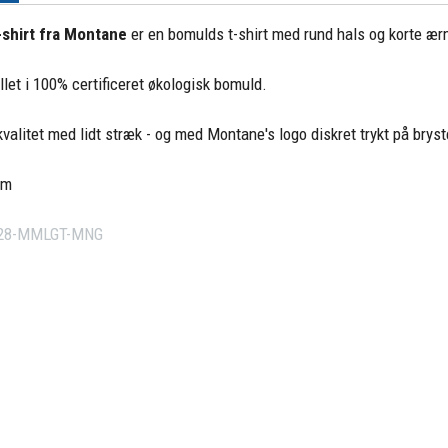
shirt fra Montane
er en bomulds t-shirt med rund hals og korte ær
llet i 100% certificeret økologisk bomuld.
 kvalitet med lidt stræk - og med Montane's logo diskret trykt på bryst
am
28-MMLGT-MNG