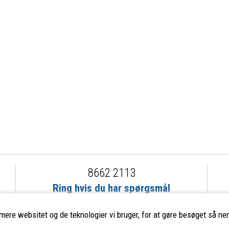
8662 2113
Ring hvis du har spørgsmål
eller ikke fandt det du søgte
imere websitet og de teknologier vi bruger, for at gøre besøget så nem