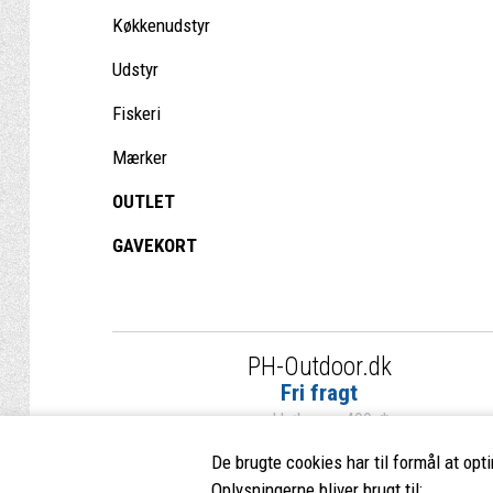
Køkkenudstyr
Udstyr
Fiskeri
Mærker
OUTLET
GAVEKORT
PH-Outdoor.dk
Fri fragt
ved køb over 499,-*
De brugte cookies har til formål at opt
Oplysningerne bliver brugt til: