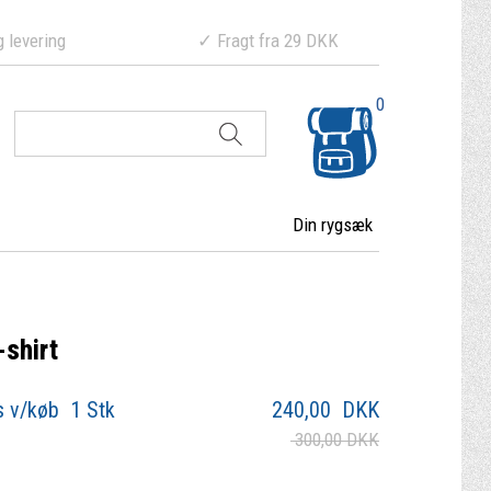
ering ✓ Fragt fra 29 DKK
0
Din rygsæk
shirt
s v/køb 1 Stk
240,00
DKK
300,00 DKK