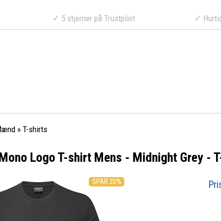
a 499 DKK
✓ 5 stjerner på Trustpilot
✓ Hurtig lev
Mænd
»
T-shirts
ono Logo T-shirt Mens - Midnight Grey - T-
SPAR 20%
Pri