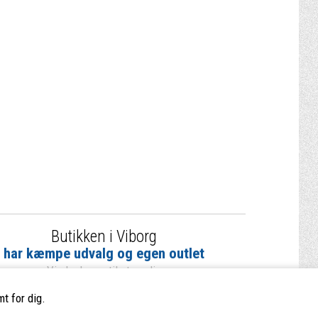
Butikken i Viborg
har kæmpe udvalg og egen outlet
Vi glæder os til at se dig
t for dig.