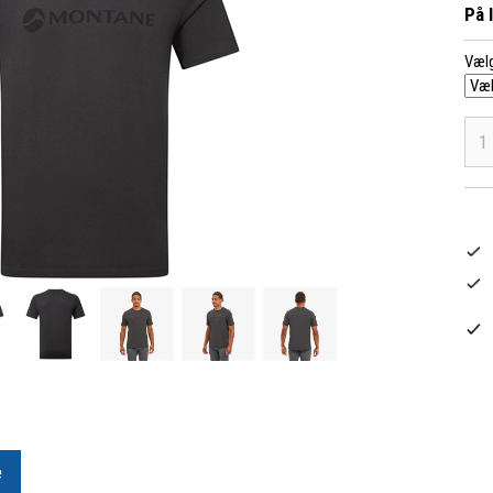
På 
Vælg
e