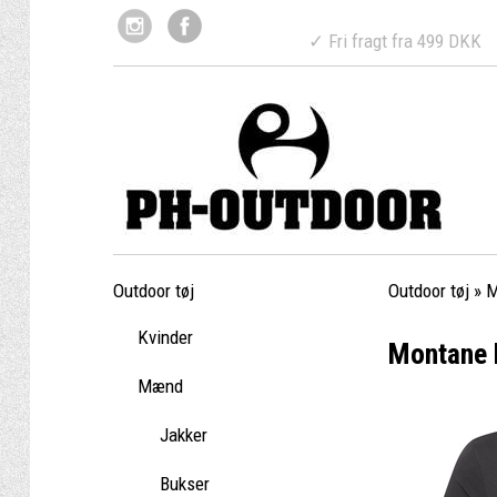
✓ Fri fragt fr
Outdoor tøj
Outdoor tøj
»
Kvinder
Montane M
Mænd
Jakker
Bukser