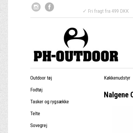
✓ Fri fragt fr
Outdoor tøj
Køkkenudstyr
Fodtøj
Nalgene O
Tasker og rygsække
Telte
Sovegrej