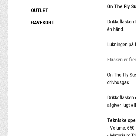
On The Fly S
OUTLET
Drikkeflasken 
GAVEKORT
én hånd.
Lukningen på 
Flasken er fre
On The Fly Sus
drivhusgas.
Drikkeflasken 
afgiver lugt el
Tekniske spec
- Volume: 650
- Materiale: T