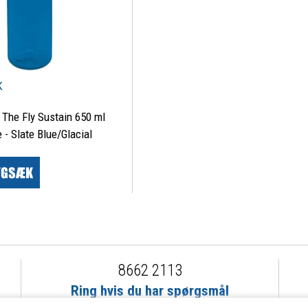
K
The Fly Sustain 650 ml
 - Slate Blue/Glacial
8662 2113
Ring hvis du har spørgsmål
eller ikke fandt det du søgte