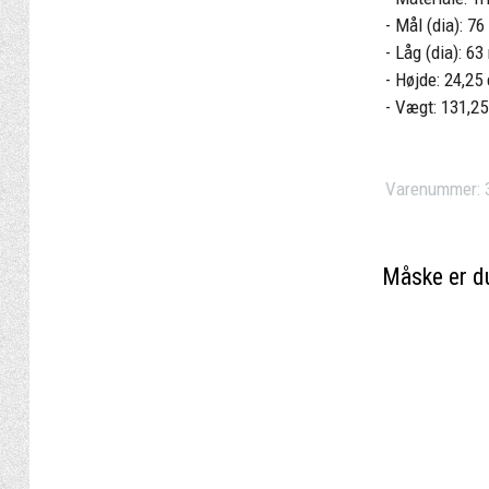
- Mål (dia): 7
- Låg (dia): 6
- Højde: 24,2
- Vægt: 131,25
Varenummer:
Måske er du