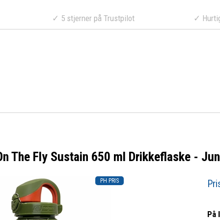
a 499 DKK
✓ 5 stjerner på Trustpilot
✓ Hurtig lev
n The Fly Sustain 650 ml Drikkeflaske - Ju
Pri
På 