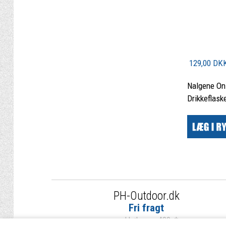
129,00 DK
Nalgene On 
Drikkeflaske
PH-Outdoor.dk
Fri fragt
ved køb over 499,-*