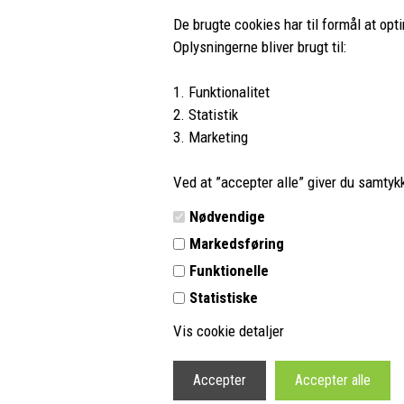
De brugte cookies har til formål at opt
Oplysningerne bliver brugt til:
1. Funktionalitet
PH-Outdoor.dk
Kundes
2. Statistik
3. Marketing
Nørremøllevej 109
Profil
8800 Viborg
Vilkår
Ved at ”accepter alle” giver du samtykke
Tlf.:
8662 2113
Kontakt 
Nødvendige
E-mail:
info@ph-outdoor.dk
Retur
Markedsføring
Outdoor guides og information
Funktionelle
Statistiske
Vis cookie detaljer