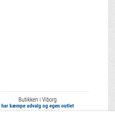
Butikken i Viborg
har kæmpe udvalg og egen outlet
Vi glæder os til at se dig