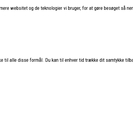
imere websitet og de teknologier vi bruger, for at gøre besøget så nem
ervice
Populære mærker
Fjällräven
–
Haglöfs
–
Smartwool
Aclima
–
Lundhags
–
Montane
 til alle disse formål. Du kan til enhver tid trække dit samtykke tilb
Teva
–
Hanwag
–
Glerups
–
Nordi
os
Hestra
–
Hoka
–
Osprey
–
Ulvan
Stanley
–
Trangia
–
Primus
–
Petromax
–
MSR
–
Sea to Summit
Therm-a-Rest
–
Simms
–
Shiman
Savage Gear
–
Se alle mærker
Copyright PH-Outdoor.dk