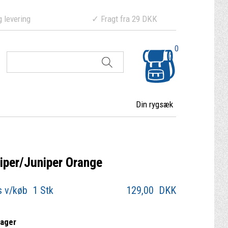
ering ✓ Fragt fra 29 DKK
0
Din rygsæk
niper/Juniper Orange
s v/køb 1 Stk
129,00
DKK
lager