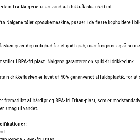
ustain fra Nalgene
er en vandtæt drikkeflaske i 650 ml.
fra Nalgene tåler opvaskemaskine, passer i de fleste kopholdere i b
flasken giver dig mulighed for et godt greb, men fungerer også so
mstillet i BPA-fri plast. Nalgene garanterer en spild-fri drikkedunk.
tain drikkeflasken er lavet af 50% genanvendt affaldsplastik, for at
er fremstillet af hårdfør og BPA-fri Tritan-plast, som er modstandsdy
ler smag til vandet.
ifikationer:
 ml
ritan Renew - BPA-fri Tritan