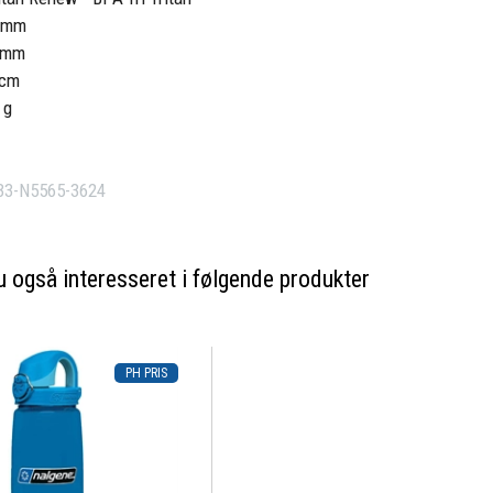
6 mm
3 mm
5 cm
 g
33-N5565-3624
 også interesseret i følgende produkter