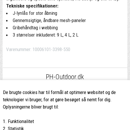
Tekniske specifikationer:
J-lynlås for stor åbning
Gennemsigtige, åndbare mesh-paneler
Gribehåndtag i webbing
3 størrelser inkluderet: 9 L, 4 L, 2 L
Varenummer:
10006101-3398-550
PH-Outdoor.dk
Fri fragt
ved køb over 499,-*
De brugte cookies har til formål at optimere websitet og de
teknologier vi bruger, for at gøre besøget så nemt for dig.
8662 2113
Oplysningerne bliver brugt til:
Ring hvis du har spørgsmål
1. Funktionalitet
eller ikke fandt det du søgte
2. Statistik