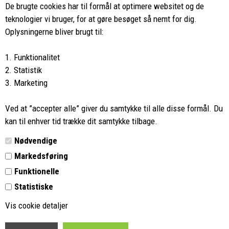
ved køb over 499,-*
De brugte cookies har til formål at optimere websitet og de
teknologier vi bruger, for at gøre besøget så nemt for dig.
8662 2113
Oplysningerne bliver brugt til:
Ring hvis du har spørgsmål
1. Funktionalitet
eller ikke fandt det du søgte
2. Statistik
3. Marketing
Butikken i Viborg
har kæmpe udvalg og egen outlet
Ved at ”accepter alle” giver du samtykke til alle disse formål. Du
Vi glæder os til at se dig
kan til enhver tid trække dit samtykke tilbage.
Nødvendige
Din rygsæk
Markedsføring
Funktionelle
Kontakt
Statistiske
Retur
Vis cookie detaljer
Vilkår