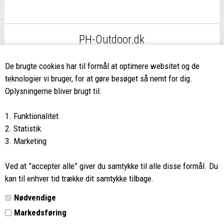
PH-Outdoor.dk
Fri fragt
ved køb over 499,-*
De brugte cookies har til formål at optimere websitet og de
teknologier vi bruger, for at gøre besøget så nemt for dig.
8662 2113
Oplysningerne bliver brugt til:
Ring hvis du har spørgsmål
1. Funktionalitet
eller ikke fandt det du søgte
2. Statistik
3. Marketing
Butikken i Viborg
har kæmpe udvalg og egen outlet
Ved at ”accepter alle” giver du samtykke til alle disse formål. Du
Vi glæder os til at se dig
kan til enhver tid trække dit samtykke tilbage.
Nødvendige
Din rygsæk
Markedsføring