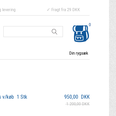
ering ✓ Fragt fra 29 DKK
0
Din rygsæk
s v/køb 1 Stk
950,00
DKK
1.200,00 DKK