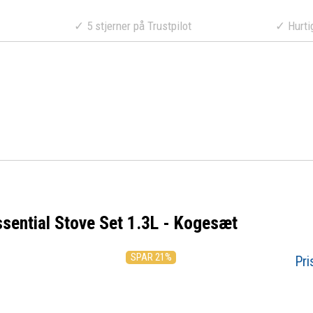
a 499 DKK
✓ 5 stjerner på Trustpilot
✓ Hurtig lev
sential Stove Set 1.3L - Kogesæt
SPAR 21%
Pri