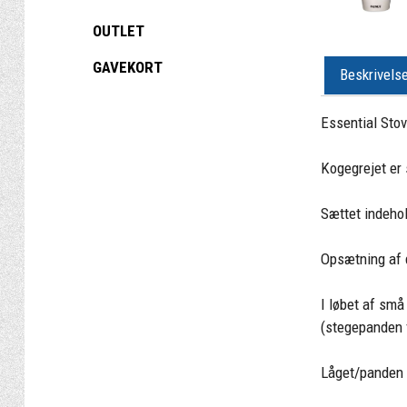
OUTLET
GAVEKORT
Beskrivels
Essential Stove
Kogegrejet er 
Sættet indehol
Opsætning af d
I løbet af små
(stegepanden 
Låget/panden 