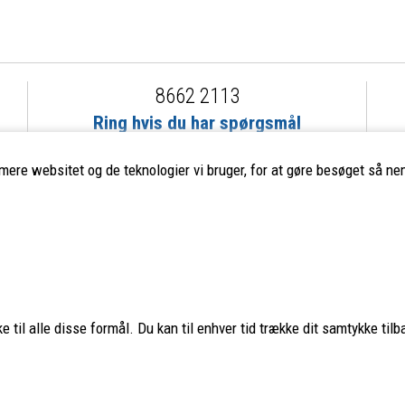
8662 2113
Ring hvis du har spørgsmål
eller ikke fandt det du søgte
imere websitet og de teknologier vi bruger, for at gøre besøget så nem
ervice
Populære mærker
Fjällräven
–
Haglöfs
–
Smartwool
Aclima
–
Lundhags
–
Montane
 til alle disse formål. Du kan til enhver tid trække dit samtykke tilb
Teva
–
Hanwag
–
Glerups
–
Nordi
os
Hestra
–
Hoka
–
Osprey
–
Ulvan
Stanley
–
Trangia
–
Primus
–
Petromax
–
MSR
–
Sea to Summit