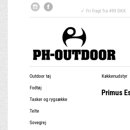
✓ Fri fragt fr
Outdoor tøj
Køkkenudstyr
Fodtøj
Primus Es
Tasker og rygsække
Telte
Sovegrej