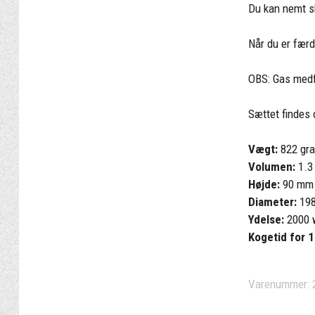
Du kan nemt s
Når du er fær
OBS: Gas medf
Sættet findes 
Vægt:
822 gr
Volumen:
1.3 
Højde:
90 mm
Diameter:
19
Ydelse:
2000 
Kogetid for 1 
Varenummer: