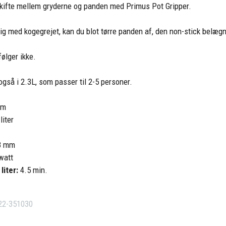
kifte mellem gryderne og panden med Primus Pot Gripper.
dig med kogegrejet, kan du blot tørre panden af, den non-stick bel
ølger ikke.
også i 2.3L, som passer til 2-5 personer.
am
liter
8 mm
watt
liter:
4.5 min.
22-351030