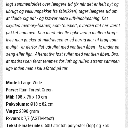
lagt sammenfoldet over længere tid (fx når det er helt nyt og
ubrugt og vakuumpakket fra fabrikken) tager længere tid om
at "folde sig ud" - og kræver mere luft-indblæsning. Det
skyldes memory-foamet, som "husker", hvordan det har været
pakket sammen. Den mest ideelle opbevaring mellem brug -
hvis man ønsker at madrassen er så hurtig klar til brug som
muligt - er derfor flat udrullet med ventilen åben - fx under en
seng eller lign. Alternativt løst rullet med ventilen åben. Dvs.
at madrassen først tømmes for luft og rulles stramt sammen
lige inden man skal afsted på tur.
Model:
Large Wide
Farve:
Rain Forest Green
Mål:
198 x 76 x 10 cm
Pakvolume:
Ø18 x 82 cm
Vægt:
2390 gram
R-værdi:
7,7 (ASTM-test)
Tekstil-materialer:
50D stretch polyester (top) og 75D