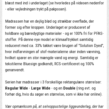
blæst med ind i underlaget (se hvorledes på videoen nedenfor
- eller vejledningen trykt på pakposen).
Madrassen har en dejlig blød og strækbar overflade, der
former sig efter kroppen. Underlaget er produceret af
holdbare og bæredygtige materialer - og er 100% fri for PFAS-
stoffer. På denne nye model er klimaaftrykket samtidig
reduceret med ca. 33% takket være brugen af "Solution Dyed",
hvor indfarvningen af stof-materialerne sker inden vævning,
hvilket sparer en stor mængde vand og energi. Samtidig er
tekstilerne Bluesign godkendt, RCS-certificeret og 100%
genanvendt.
Serien har madrasser i 3 forskellige rektangulære størrelser:
Regular Wide
-
Large Wide
- og en
Double
(ring evt. og
forhør dig, hvis du søger en størrelse, som vi ikke har online).
Vær opmærksom på, at selvoppustelige liggeunderlag, der har