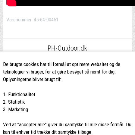
Varenummer:
45-64-00451
PH-Outdoor.dk
Fri fragt
ved køb over 499,-*
De brugte cookies har til formål at optimere websitet og de
teknologier vi bruger, for at gøre besøget så nemt for dig.
8662 2113
Oplysningerne bliver brugt til:
Ring hvis du har spørgsmål
1. Funktionalitet
eller ikke fandt det du søgte
2. Statistik
3. Marketing
Butikken i Viborg
har kæmpe udvalg og egen outlet
Ved at ”accepter alle” giver du samtykke til alle disse formål. Du
Vi glæder os til at se dig
kan til enhver tid trække dit samtykke tilbage.