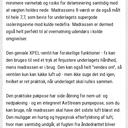
minimere varmetab og risiko for delaminering samtidig med
at vægten holdes nede. Madrassens R-værdi er da også målt
til hele 7,7, som bevis for underlagets supergode
isoleringsevne mod kulde nedefra. Madrassen er dermed
også helt perfekt til al overnatning udendørs i kolde
omgivelser.
Den geniale XPEL-ventil har forskellige funktioner - fx kan
den bruges til ved et tryk at finjustere underlagets hårdhed,
mens madrassen er i brug. Den kan også helt "vendes om", så
ventilen kun kan lukke luft ud - men ikke suge det ind igen,
hvilket er ret praktisk, når underlaget skal rulles sammen.
Den praktiske pakpose har side-åbning for nem ud- og
nedpakning - og en integreret AirStream pumpepose, som du
kan bruge, når madrassen skal have det sidste luft blæst ind.
Den muliggør en hurtig og hygiejnisk efterfyldning af luft,
hvor man samtidig undgår, at fugten fra åndedrættet bliver