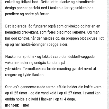
enkelt og tidløst look. Dette lette, slanke og strømlinede
design passer perfekt ned i tasken eller rygsækken hos
pendlere og andre på farten.
Det isolerede låg fungerer også som drikkekop og har en en
behagelig drikkekant, som føles blød mod læberne. Og man
har god kontrol, når der hældes op, da proppen blot skrues lidt
op og har hælde-åbninger i begge sider.
Flasken er spildfri - og takket være den dobbeltvæggede
vakumm-isolering undgås kondens på
ydersiden. Termoflaskens brede munding gør det nemt at
rengøre og fylde flasken.
Stanley's gennemtestede termo-effekt holder din kaffe varm i
op til 25 timer - og din vand kold i op til 27 timer. Isvand kan
endda holde sig kold i flasken i op til 4 dage.
Indhold:
1 liter