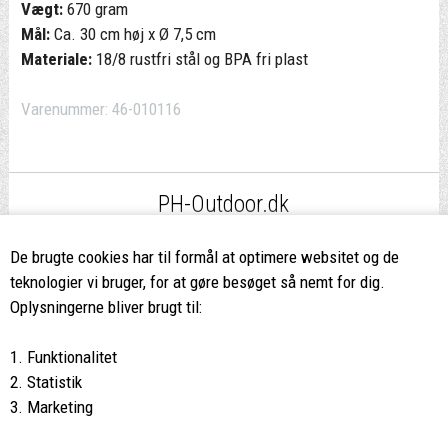
Vægt:
670 gram
Mål:
Ca. 30 cm høj x Ø 7,5 cm
Materiale:
18/8 rustfri stål og BPA fri plast
Varenummer:
46-010116
PH-Outdoor.dk
Fri fragt
ved køb over 499,-*
De brugte cookies har til formål at optimere websitet og de
teknologier vi bruger, for at gøre besøget så nemt for dig.
8662 2113
Oplysningerne bliver brugt til:
Ring hvis du har spørgsmål
1. Funktionalitet
eller ikke fandt det du søgte
2. Statistik
3. Marketing
Butikken i Viborg
har kæmpe udvalg og egen outlet