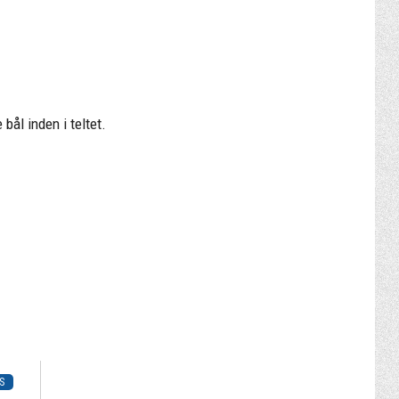
bål inden i teltet.