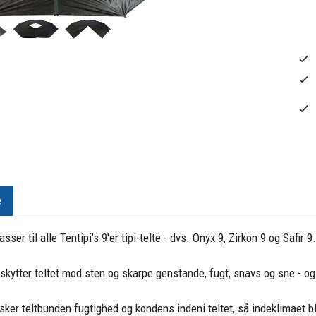
e
sser til alle Tentipi's 9'er tipi-telte - dvs. Onyx 9, Zirkon 9 og Safir 9
eskytter teltet mod sten og skarpe genstande, fugt, snavs og sne - og 
ker teltbunden fugtighed og kondens indeni teltet, så indeklimaet bl