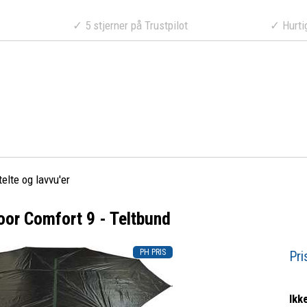
a 499 DKK
✓ 5 stjerner på Trustpilot
✓ Hurtig lev
telte og lavvu'er
loor Comfort 9 - Teltbund
Pri
Ikk