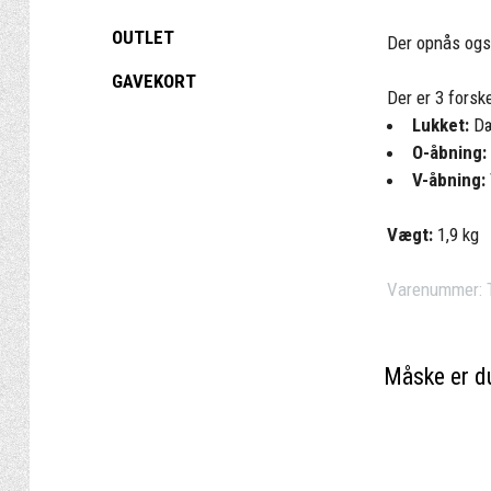
OUTLET
Der opnås også
GAVEKORT
Der er 3 forsk
Lukket:
Dæ
O-åbning:
V-åbning:
Vægt:
1,9 kg
Varenummer:
Måske er du