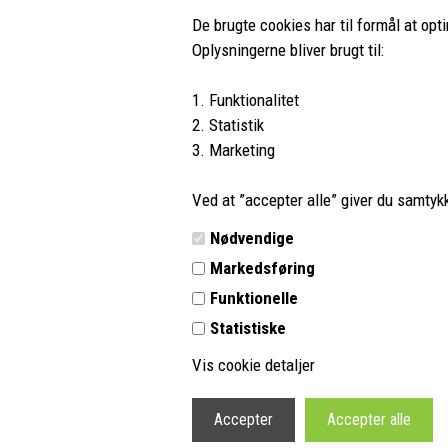
De brugte cookies har til formål at opt
Oplysningerne bliver brugt til:
1. Funktionalitet
PH-Outdoor.dk
Kundes
2. Statistik
3. Marketing
Nørremøllevej 109
Profil
8800 Viborg
Vilkår
Ved at ”accepter alle” giver du samtykke
Tlf.:
8662 2113
Kontakt 
Nødvendige
E-mail:
info@ph-outdoor.dk
Retur
Markedsføring
Outdoor guides og information
Funktionelle
Statistiske
Vis cookie detaljer