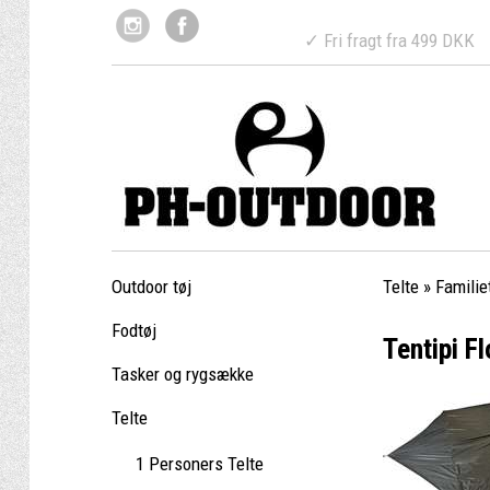
✓ Fri fragt fr
Outdoor tøj
Telte
»
Familie
Fodtøj
Tentipi F
Tasker og rygsække
Telte
1 Personers Telte