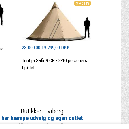
SPAR 14%
23.000,00
19.799,00 DKK
rs
Tentipi Safir 9 CP - 8-10 personers
tipi-telt
Butikken i Viborg
har kæmpe udvalg og egen outlet
Vi glæder os til at se dig