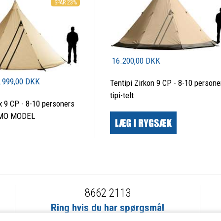
SPAR 23%
16.200,00 DKK
.999,00 DKK
Tentipi Zirkon 9 CP - 8-10 persone
tipi-telt
x 9 CP - 8-10 personers
DEMO MODEL
8662 2113
Ring hvis du har spørgsmål
eller ikke fandt det du søgte