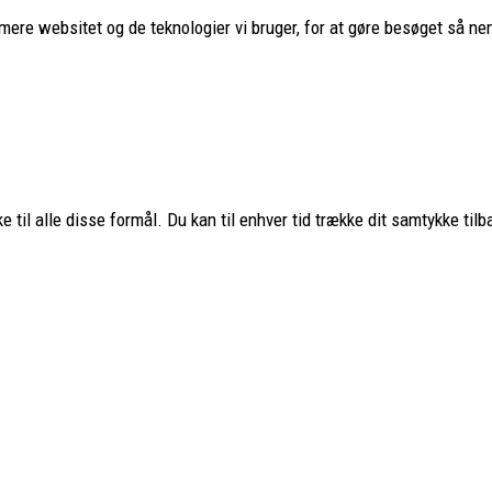
imere websitet og de teknologier vi bruger, for at gøre besøget så nem
ervice
Populære mærker
Fjällräven
–
Haglöfs
–
Smartwool
Aclima
–
Lundhags
–
Montane
 til alle disse formål. Du kan til enhver tid trække dit samtykke tilb
Teva
–
Hanwag
–
Glerups
–
Nordi
os
Hestra
–
Hoka
–
Osprey
–
Ulvan
Stanley
–
Trangia
–
Primus
–
Petromax
–
MSR
–
Sea to Summit
Therm-a-Rest
–
Simms
–
Shiman
Savage Gear
–
Se alle mærker
Copyright PH-Outdoor.dk