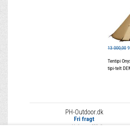
13.000,00
9
Tentipi Ony
tipi-telt 
PH-Outdoor.dk
Fri fragt
ved køb over 499,-*