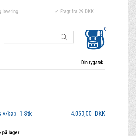
ering ✓ Fragt fra 29 DKK
0
Din rygsæk
s v/køb 1 Stk
4.050,00
DKK
e på lager