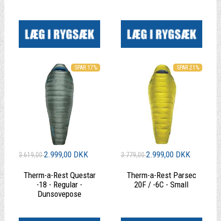
|
|
SPAR 17%
SPAR 21%
2.999,00 DKK
2.999,00 DKK
3.619,00
3.779,00
Therm-a-Rest Questar
Therm-a-Rest Parsec
-18 - Regular -
20F / -6C - Small
Dunsovepose
|
|