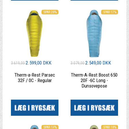
SPAR 17%
SPAR 28%
2.599,00 DKK
2.549,00 DKK
3.619,00
3.079,00
Therm-a-Rest Parsec
Therm-A-Rest Boost 650
32F / 0C - Regular
20F -6C Long -
Dunsovepose
|
|
SPAR 14%
SPAR 18%