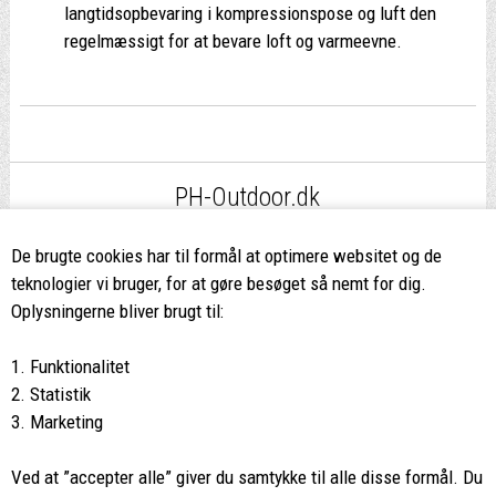
langtidsopbevaring i kompressionspose og luft den
regelmæssigt for at bevare loft og varmeevne.
PH-Outdoor.dk
Fri fragt
ved køb over 499,-*
De brugte cookies har til formål at optimere websitet og de
teknologier vi bruger, for at gøre besøget så nemt for dig.
8662 2113
Oplysningerne bliver brugt til:
Ring hvis du har spørgsmål
1. Funktionalitet
eller ikke fandt det du søgte
2. Statistik
3. Marketing
Butikken i Viborg
har kæmpe udvalg og egen outlet
Ved at ”accepter alle” giver du samtykke til alle disse formål. Du
Vi glæder os til at se dig