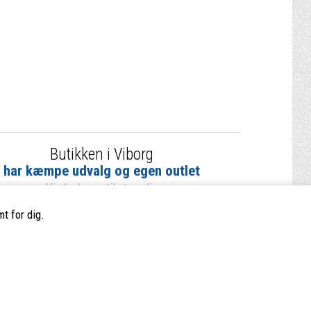
Butikken i Viborg
har kæmpe udvalg og egen outlet
Vi glæder os til at se dig
t for dig.
Butikkens åbningstider
Mandag-torsdag: 9.30 - 17.30