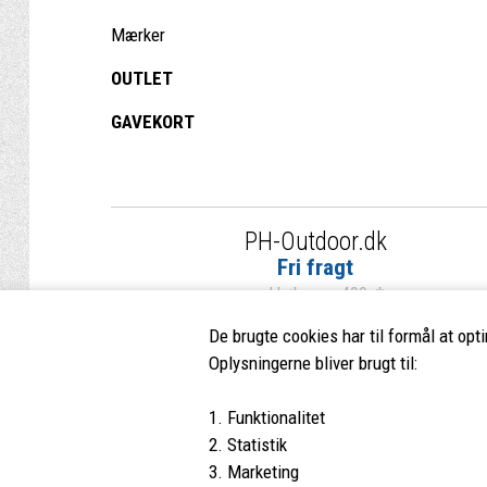
Mærker
OUTLET
GAVEKORT
PH-Outdoor.dk
Fri fragt
ved køb over 499,-*
De brugte cookies har til formål at opt
Oplysningerne bliver brugt til:
1. Funktionalitet
PH-Outdoor.dk
Kundes
2. Statistik
3. Marketing
Nørremøllevej 109
Profil