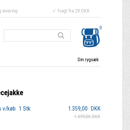
ering ✓ Fragt fra 29 DKK
0
Din rygsæk
ecejakke
s v/køb 1 Stk
1.359,00
DKK
1.699,00 DKK