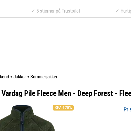
a 499 DKK
✓ 5 stjerner på Trustpilot
✓ Hurtig lev
Mænd
»
Jakker
»
Sommerjakker
n Vardag Pile Fleece Men - Deep Forest - Fle
SPAR 20%
Pri