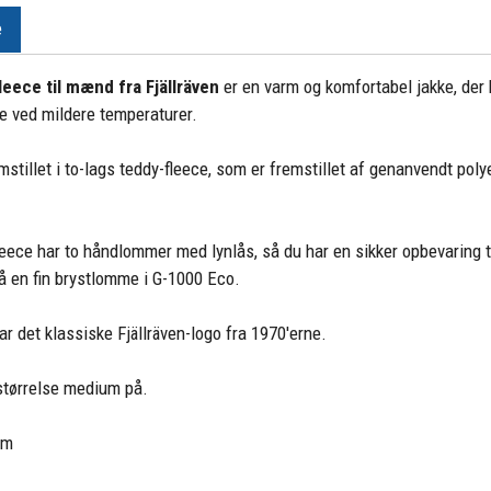
e
leece til mænd fra Fjällräven
er en varm og komfortabel jakke, de
e ved mildere temperaturer.
mstillet i to-lags teddy-fleece, som er fremstillet af genanvendt poly
eece har to håndlommer med lynlås, så du har en sikker opbevaring t
å en fin brystlomme i G-1000 Eco.
ar det klassiske Fjällräven-logo fra 1970'erne.
størrelse medium på.
am