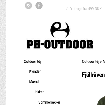
✓ Fri fragt fr
Outdoor tøj
Outdoor tøj
»
Kvinder
Fjällräve
Mænd
Jakker
Sommerjakker