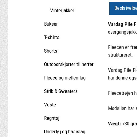
Beskrivels
Vinterjakker
Bukser
Vardag Pile F
overgangsjakk
T-shirts
Fleecen er fre
Shorts
struktureret.
Outdoorskjorter til herrer
Vardag Pile Fl
har denne ogs
Fleece og mellemlag
Strik & Sweaters
Fleecetrøjen h
Veste
Modellen har 
Regntøj
Vægt:
730 gr
Undertøj og basislag