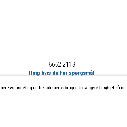
8662 2113
Ring hvis du har spørgsmål
eller ikke fandt det du søgte
imere websitet og de teknologier vi bruger, for at gøre besøget så nem
ervice
Populære mærker
Fjällräven
–
Haglöfs
–
Smartwool