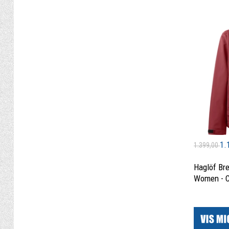
1.
1.399,00
Haglöf Br
Women - C
|