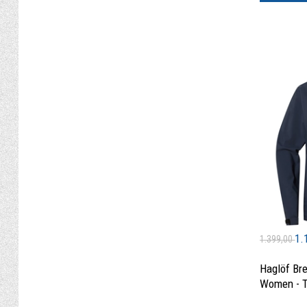
1.
1.399,00
Haglöf Br
Women - T