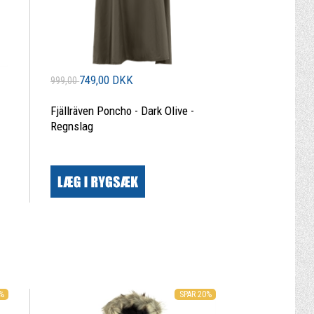
749,00 DKK
999,00
Fjällräven Poncho - Dark Olive -
Regnslag
|
0%
SPAR 20%