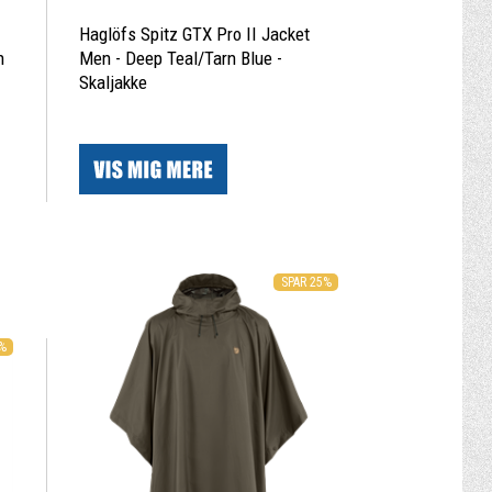
Haglöfs Spitz GTX Pro II Jacket
n
Men - Deep Teal/Tarn Blue -
Skaljakke
|
SPAR 25%
8%