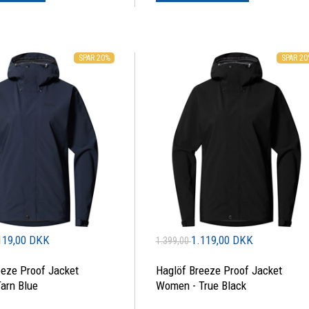
SPAR 20%
SPAR 2
119,00 DKK
1.119,00 DKK
1.399,00
eeze Proof Jacket
Haglöf Breeze Proof Jacket
arn Blue
Women - True Black