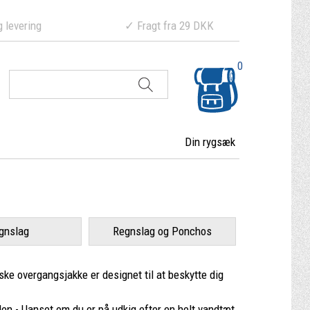
ering ✓ Fragt fra 29 DKK
0
Din rygsæk
gnslag
Regnslag og Ponchos
ske overgangsjakke er designet til at beskytte dig
iden - Uanset om du er på udkig efter en helt vandtæt