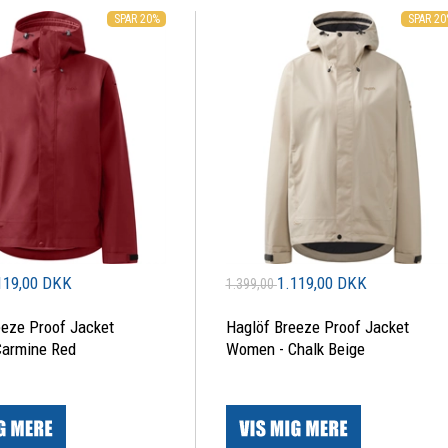
SPAR 20%
SPAR 2
119,00 DKK
1.119,00 DKK
1.399,00
eeze Proof Jacket
Haglöf Breeze Proof Jacket
armine Red
Women - Chalk Beige
|