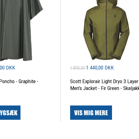
,00 DKK
1.440,00 DKK
1.800,00
 Poncho - Graphite -
Scott Explorair Light Dryo 3 Layer
Men's Jacket - Fir Green - Skaljak
|