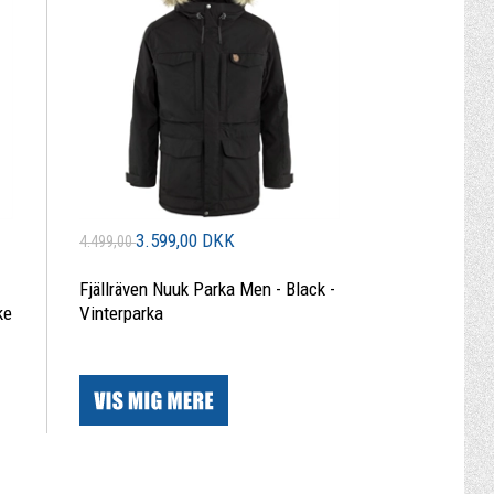
3.599,00 DKK
4.499,00
Fjällräven Nuuk Parka Men - Black -
ke
Vinterparka
|