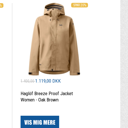
SPAR 20%
0%
1.119,00 DKK
1.400,00
Haglöf Breeze Proof Jacket
Women - Oak Brown
|