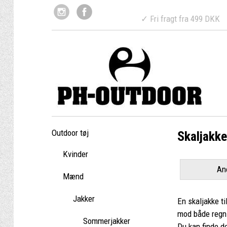
✓ Fri fragt fr
Outdoor tøj
Skaljakker
Kvinder
An
Mænd
Jakker
En skaljakke ti
mod både regn 
Sommerjakker
Du kan finde de