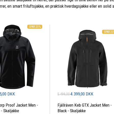
rrer, en smart friluftsjakke, en praktisk hverdagsjakke eller en solid sk
SPAR 25%
SPAR 2
5,00 DKK
4.399,00 DKK
5.499,00
orp Proof Jacket Men -
Fjällräven Keb GTX Jacket Men -
 - Skaljakke
Black - Skaljakke