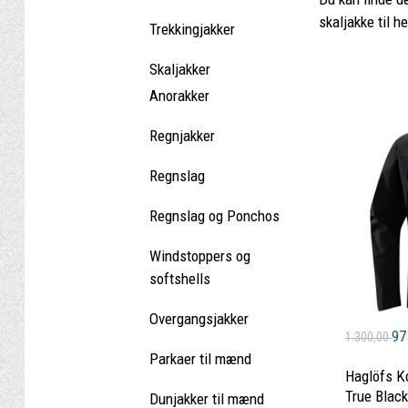
skaljakke til he
Trekkingjakker
Skaljakker
Anorakker
Regnjakker
Regnslag
Regnslag og Ponchos
Windstoppers og
softshells
Overgangsjakker
97
1.300,00
Parkaer til mænd
Haglöfs K
True Black
Dunjakker til mænd