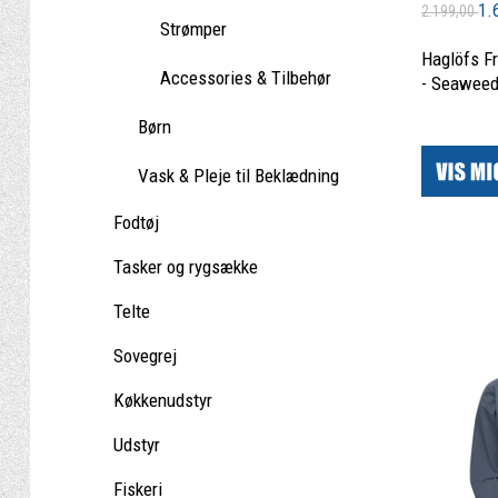
1.
2.199,00
Strømper
Haglöfs Fr
Accessories & Tilbehør
- Seaweed
Børn
|
Vask & Pleje til Beklædning
Fodtøj
Tasker og rygsække
Telte
Sovegrej
Køkkenudstyr
Udstyr
Fiskeri