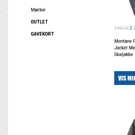
Mærker
OUTLET
2.
3.800,00
GAVEKORT
Montane P
Jacket Men
Skaljakke
|