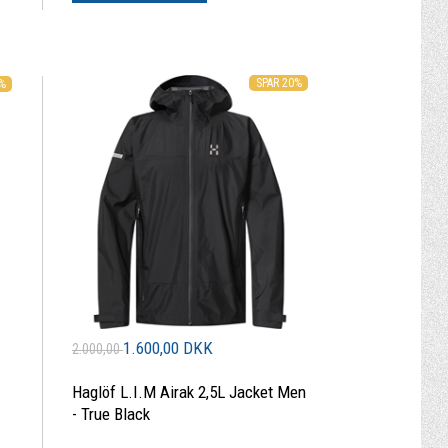
SPAR 20%
0%
1.600,00 DKK
2.000,00
Haglöf L.I.M Airak 2,5L Jacket Men
- True Black