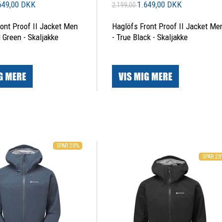
649,00 DKK
1.649,00 DKK
2.199,00
ont Proof II Jacket Men
Haglöfs Front Proof II Jacket Me
 Green - Skaljakke
- True Black - Skaljakke
|
SPAR 28%
SPAR 2