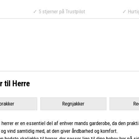
a 499 DKK
✓ 5 stjerner på Trustpilot
✓ Hurtig lev
 til Herre
orakker
Regnjakker
Re
l herrer er en essentiel del af enhver mands garderobe, da den prakti
og vind samtidig med, at den giver åndbarhed og komfort.
n bedste skaljakke til herrer, der passer lige til dine behov her på s