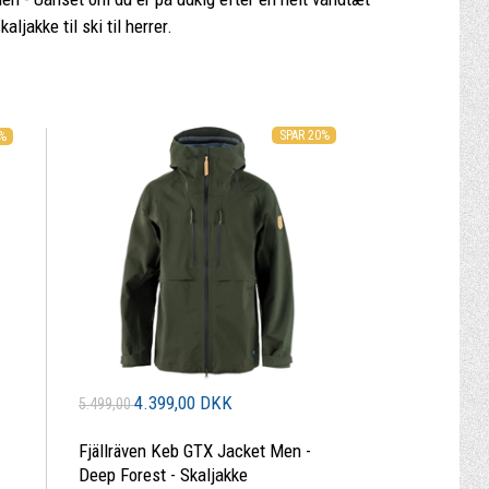
aljakke til ski til herrer.
SPAR 20%
0%
4.399,00 DKK
5.499,00
Fjällräven Keb GTX Jacket Men -
Deep Forest - Skaljakke