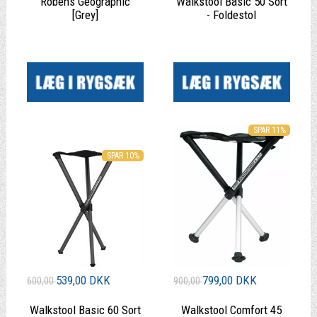
Robens Geographic
Walkstool Basic 50 Sort
[Grey]
- Foldestol
|
|
SPAR 11%
SPAR 10%
539,00 DKK
799,00 DKK
600,00
900,00
Walkstool Basic 60 Sort
Walkstool Comfort 45