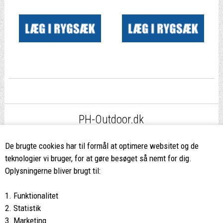
|
|
PH-Outdoor.dk
Fri fragt
ved køb over 499,-*
De brugte cookies har til formål at optimere websitet og de
teknologier vi bruger, for at gøre besøget så nemt for dig.
8662 2113
Oplysningerne bliver brugt til:
Ring hvis du har spørgsmål
1. Funktionalitet
eller ikke fandt det du søgte
2. Statistik
3. Marketing