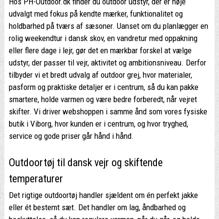
Hos PH-Outdoor.dk finder du outdoor udstyr, der er nøje
udvalgt med fokus på kendte mærker, funktionalitet og
holdbarhed på tværs af sæsoner. Uanset om du planlægger en
rolig weekendtur i dansk skov, en vandretur med oppakning
eller flere dage i lejr, gør det en mærkbar forskel at vælge
udstyr, der passer til vejr, aktivitet og ambitionsniveau. Derfor
tilbyder vi et bredt udvalg af outdoor grej, hvor materialer,
pasform og praktiske detaljer er i centrum, så du kan pakke
smartere, holde varmen og være bedre forberedt, når vejret
skifter. Vi driver webshoppen i samme ånd som vores fysiske
butik i Viborg, hvor kunden er i centrum, og hvor tryghed,
service og gode priser går hånd i hånd.
Outdoortøj til dansk vejr og skiftende
temperaturer
Det rigtige outdoortøj handler sjældent om én perfekt jakke
eller ét bestemt sæt. Det handler om lag, åndbarhed og