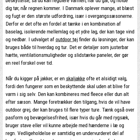
beskyttelse, så du kan regulere varmen, når du går, og holde
dig tør, når regnen kommer. I Danmark oplever mange, at blæst
og fugt er den største udfordring, især i overgangssæsonerne.
Derfor er det ofte en fordel at tænke i en kombination af
baselag, isolerende mellemlag og et ydre lag, der kan tage vind
og nedbør. I udvalget af
outdoor tøj
finder du løsninger, der kan
bruges både til hverdag og tur. Det er detaljer som justerbar
hætte, ventilationsmuligheder og slidstærke paneler, der gør
en reel forskel over tid.
Når du kigger på jakker, er en
skaljakke
ofte et alsidigt valg,
fordi den fungerer som en beskyttende skal uden at blive for
varm i sig selv. Den kan kombineres med fleece eller dun alt
efter sæson. Mange foretrækker den tilgang, hvis de vil have
outdoor grej, der kan bruges til flere typer ture. Tænk også over
pasform og bevægelsesfrihed, især hvis du går med rygsæk,
bruger stave eller vil kunne arbejde med hænderne i læ og
regn. Vedligeholdelse er samtidig en undervurderet del af