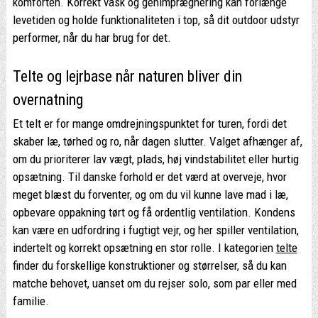
komforten. Korrekt vask og genimprægnering kan forlænge
levetiden og holde funktionaliteten i top, så dit outdoor udstyr
performer, når du har brug for det.
Telte og lejrbase når naturen bliver din
overnatning
Et telt er for mange omdrejningspunktet for turen, fordi det
skaber læ, tørhed og ro, når dagen slutter. Valget afhænger af,
om du prioriterer lav vægt, plads, høj vindstabilitet eller hurtig
opsætning. Til danske forhold er det værd at overveje, hvor
meget blæst du forventer, og om du vil kunne lave mad i læ,
opbevare oppakning tørt og få ordentlig ventilation. Kondens
kan være en udfordring i fugtigt vejr, og her spiller ventilation,
indertelt og korrekt opsætning en stor rolle. I kategorien
telte
finder du forskellige konstruktioner og størrelser, så du kan
matche behovet, uanset om du rejser solo, som par eller med
familie.