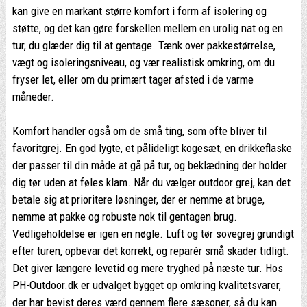
kan give en markant større komfort i form af isolering og
støtte, og det kan gøre forskellen mellem en urolig nat og en
tur, du glæder dig til at gentage. Tænk over pakkestørrelse,
vægt og isoleringsniveau, og vær realistisk omkring, om du
fryser let, eller om du primært tager afsted i de varme
måneder.
Komfort handler også om de små ting, som ofte bliver til
favoritgrej. En god lygte, et pålideligt kogesæt, en drikkeflaske
der passer til din måde at gå på tur, og beklædning der holder
dig tør uden at føles klam. Når du vælger outdoor grej, kan det
betale sig at prioritere løsninger, der er nemme at bruge,
nemme at pakke og robuste nok til gentagen brug.
Vedligeholdelse er igen en nøgle. Luft og tør sovegrej grundigt
efter turen, opbevar det korrekt, og reparér små skader tidligt.
Det giver længere levetid og mere tryghed på næste tur. Hos
PH-Outdoor.dk er udvalget bygget op omkring kvalitetsvarer,
der har bevist deres værd gennem flere sæsoner, så du kan