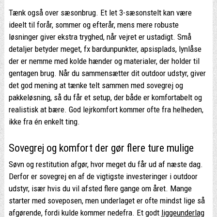
Tænk også over sæsonbrug. Et let 3-sæsonstelt kan være
ideelt til forår, sommer og efterår, mens mere robuste
løsninger giver ekstra tryghed, når vejret er ustadigt. Små
detaljer betyder meget, fx bardunpunkter, apsisplads, lynlåse
der er nemme med kolde hænder og materialer, der holder til
gentagen brug. Når du sammensætter dit outdoor udstyr, giver
det god mening at tænke telt sammen med sovegrej og
pakkeløsning, så du får et setup, der både er komfortabelt og
realistisk at bære. God lejrkomfort kommer ofte fra helheden,
ikke fra én enkelt ting.
Sovegrej og komfort der gør flere ture mulige
Søvn og restitution afgør, hvor meget du får ud af næste dag.
Derfor er sovegrej en af de vigtigste investeringer i outdoor
udstyr, især hvis du vil afsted flere gange om året. Mange
starter med soveposen, men underlaget er ofte mindst lige så
afgørende, fordi kulde kommer nedefra. Et godt
liggeunderlag