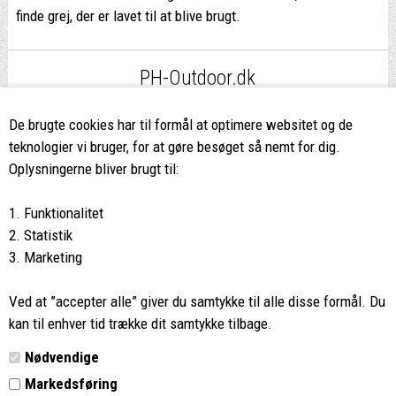
finde grej, der er lavet til at blive brugt.
PH-Outdoor.dk
Fri fragt
ved køb over 499,-*
De brugte cookies har til formål at optimere websitet og de
teknologier vi bruger, for at gøre besøget så nemt for dig.
8662 2113
Oplysningerne bliver brugt til:
Ring hvis du har spørgsmål
1. Funktionalitet
eller ikke fandt det du søgte
2. Statistik
3. Marketing
Butikken i Viborg
har kæmpe udvalg og egen outlet
Ved at ”accepter alle” giver du samtykke til alle disse formål. Du
Vi glæder os til at se dig
kan til enhver tid trække dit samtykke tilbage.
Nødvendige
Din rygsæk
Markedsføring