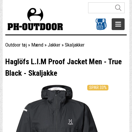
Outdoor tøj
»
Mænd
»
Jakker
»
Skaljakker
Haglöfs L.I.M Proof Jacket Men - True
Black - Skaljakke
SPAR 33%