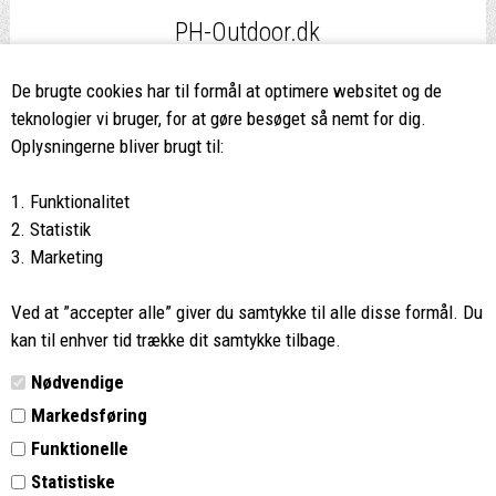
PH-Outdoor.dk
Fri fragt
ved køb over 499,-*
De brugte cookies har til formål at optimere websitet og de
teknologier vi bruger, for at gøre besøget så nemt for dig.
8662 2113
Oplysningerne bliver brugt til:
Ring hvis du har spørgsmål
1. Funktionalitet
eller ikke fandt det du søgte
2. Statistik
3. Marketing
Butikken i Viborg
har kæmpe udvalg og egen outlet
Ved at ”accepter alle” giver du samtykke til alle disse formål. Du
Vi glæder os til at se dig
kan til enhver tid trække dit samtykke tilbage.
Nødvendige
Din rygsæk
Markedsføring
Funktionelle
Kontakt
Statistiske