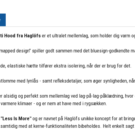
e
ti Hood fra Haglöfs
er et ultralet mellemlag, som holder dig varm o
 mapped design" spiller godt sammen med det bluesign-godkendte ma
e, elastiske hætte tilfører ekstra isolering, når der er brug for det.
stlomme med lynlås - samt refleksdetaljer, som øger synligheden, når
r alsidig og perfekt som mellemlag ved lag-på-lag-påklædning, hvor 
i varmere klimaer - og er nem at have med i rygsækken.
r "Less Is More"
og er navnet på Haglöfs unikke koncept for at bring
a samtidig med at kerne-funktionaliteten bibeholdes. Helt enkelt sag