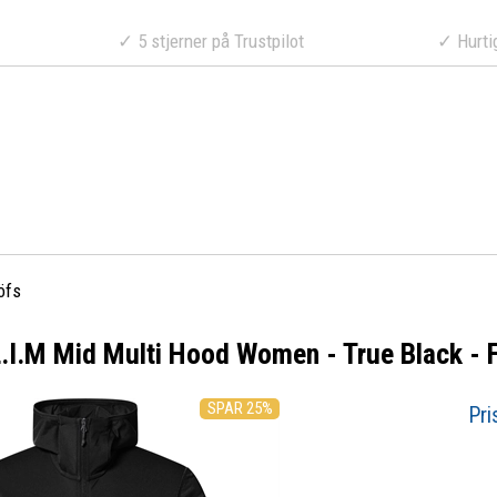
a 499 DKK
✓ 5 stjerner på Trustpilot
✓ Hurtig lev
öfs
.I.M Mid Multi Hood Women - True Black - F
SPAR 25%
Pri