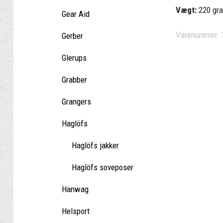
Vægt:
220 gr
Gear Aid
Varenummer:
Gerber
Glerups
Grabber
Grangers
Haglöfs
Haglöfs jakker
Haglöfs soveposer
Hanwag
Helsport