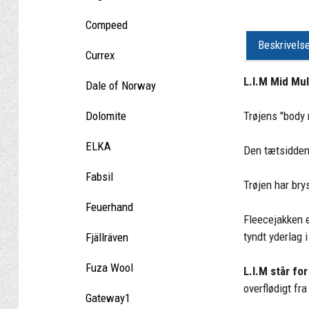
Compeed
Beskrivels
Currex
L.I.M Mid Mul
Dale of Norway
Trøjens "body
Dolomite
ELKA
Den tætsiddend
Fabsil
Trøjen har bry
Feuerhand
Fleecejakken e
tyndt yderlag 
Fjällräven
Fuza Wool
L.I.M står fo
overflødigt fr
Gateway1