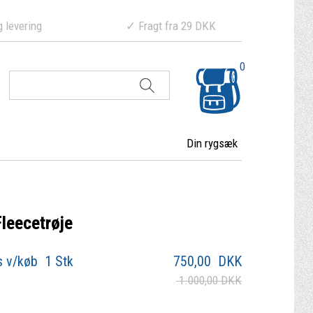
ering ✓ Fragt fra 29 DKK
0
Din rygsæk
leecetrøje
s v/køb 1 Stk
750,00
DKK
1.000,00 DKK