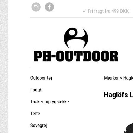
✓ Fri fragt fr
Outdoor tøj
Mærker
»
Hagl
Fodtøj
Haglöfs L
Tasker og rygsække
Telte
Sovegrej