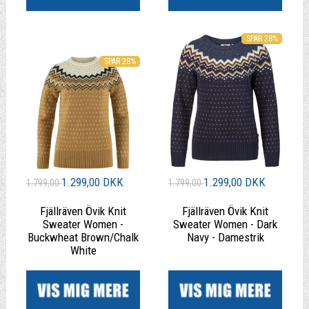
SPAR 28%
SPAR 28%
1.299,00 DKK
1.299,00 DKK
1.799,00
1.799,00
Fjällräven Övik Knit
Fjällräven Övik Knit
Sweater Women -
Sweater Women - Dark
Buckwheat Brown/Chalk
Navy - Damestrik
White
|
|