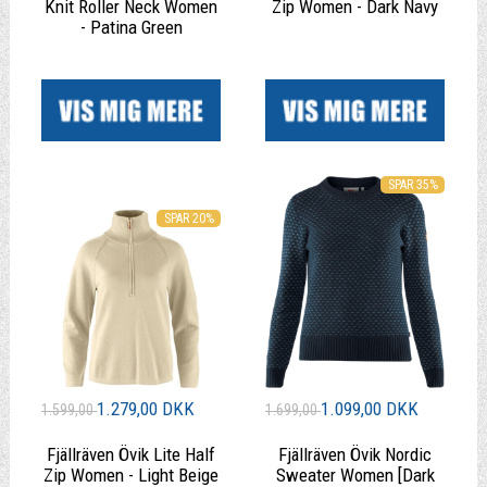
Knit Roller Neck Women
Zip Women - Dark Navy
- Patina Green
|
|
SPAR 35%
SPAR 20%
1.279,00 DKK
1.099,00 DKK
1.599,00
1.699,00
Fjällräven Övik Lite Half
Fjällräven Övik Nordic
Zip Women - Light Beige
Sweater Women [Dark