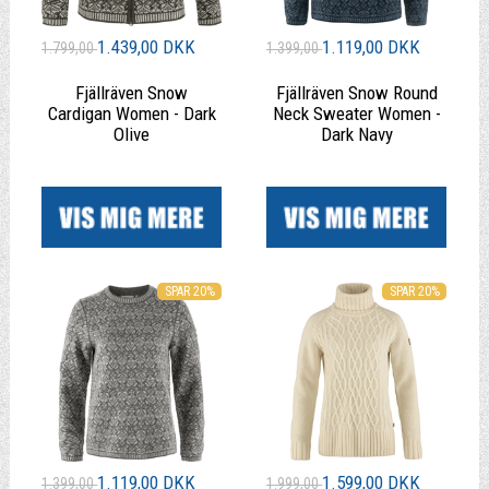
1.439,00 DKK
1.119,00 DKK
1.799,00
1.399,00
Fjällräven Snow
Fjällräven Snow Round
Cardigan Women - Dark
Neck Sweater Women -
Olive
Dark Navy
|
|
SPAR 20%
SPAR 20%
1.119,00 DKK
1.599,00 DKK
1.399,00
1.999,00