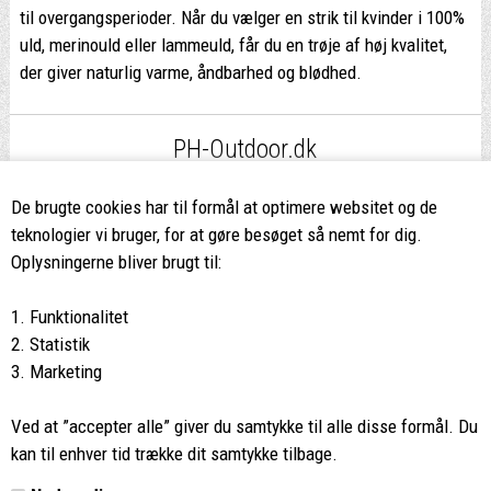
til overgangsperioder. Når du vælger en strik til kvinder i 100%
uld, merinould eller lammeuld, får du en trøje af høj kvalitet,
der giver naturlig varme, åndbarhed og blødhed.
PH-Outdoor.dk
Fri fragt
ved køb over 499,-*
De brugte cookies har til formål at optimere websitet og de
teknologier vi bruger, for at gøre besøget så nemt for dig.
8662 2113
Oplysningerne bliver brugt til:
Ring hvis du har spørgsmål
1. Funktionalitet
eller ikke fandt det du søgte
2. Statistik
3. Marketing
Butikken i Viborg
har kæmpe udvalg og egen outlet
Ved at ”accepter alle” giver du samtykke til alle disse formål. Du
Vi glæder os til at se dig
kan til enhver tid trække dit samtykke tilbage.