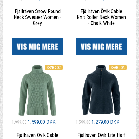
Fjällräven Snow Round
Fjällräven Övik Cable
Neck Sweater Women -
Knit Roller Neck Women
Grey
- Chalk White
|
|
SPAR 20%
SPAR 20%
1.599,00 DKK
1.279,00 DKK
1.999,00
1.599,00
Fjällräven Övik Cable
Fjällräven Övik Lite Half