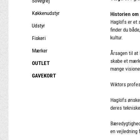
Sovegrej
Køkkenudstyr
Historien om 
Haglöfs er et 
Udstyr
finder du både
kultur.
Fiskeri
Mærker
Årsagen til at
skabe et mærke
OUTLET
mange visione
GAVEKORT
Wiktors profes
Haglöfs ønsker
deres tekniske
Bæredygtighed 
en vejledning 