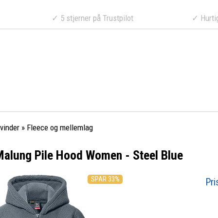
a 499 DKK
✓ 5 stjerner på Trustpilot
✓ Hurtig lev
vinder
»
Fleece og mellemlag
Malung Pile Hood Women - Steel Blue
SPAR 33%
Pri