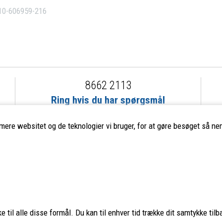
10-606959-216
8662 2113
Ring hvis du har spørgsmål
eller ikke fandt det du søgte
imere websitet og de teknologier vi bruger, for at gøre besøget så nem
ervice
Populære mærker
Fjällräven
–
Haglöfs
–
Smartwool
Aclima
–
Lundhags
–
Montane
 til alle disse formål. Du kan til enhver tid trække dit samtykke tilb
Teva
–
Hanwag
–
Glerups
–
Nordi
os