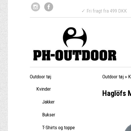
✓ Fri fragt fr
Outdoor tøj
Outdoor tøj
»
K
Kvinder
Haglöfs 
Jakker
Bukser
T-Shirts og toppe