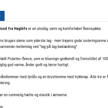
e
Hood fra Haglöfs
er en alsidig, varm og komfortabel fleecejakke.
ns bruges alene som yderste lag - men trøjens gode isoleringsevne
varmende mellemlag ved "lag-på-lag-beklædning".
blødt Polartec-fleece, som er bluesign-godkendt og fremstillet af 10
igtig god varme, ånder godt og tørrer hurtigt.
 håndlommer med lynlås og en brystlomme med trykknap. Alle tre er
ilering.
ar en rummelig hætte og elastik i ærmerne.
am