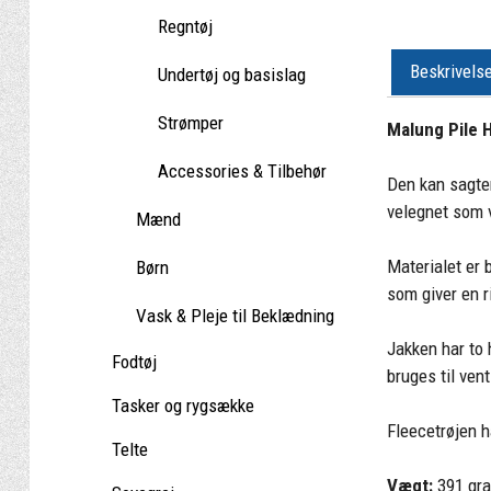
Regntøj
Beskrivels
Undertøj og basislag
Strømper
Malung Pile 
Accessories & Tilbehør
Den kan sagte
velegnet som 
Mænd
Materialet er 
Børn
som giver en r
Vask & Pleje til Beklædning
Jakken har to
Fodtøj
bruges til vent
Tasker og rygsække
Fleecetrøjen h
Telte
Vægt:
391 gr