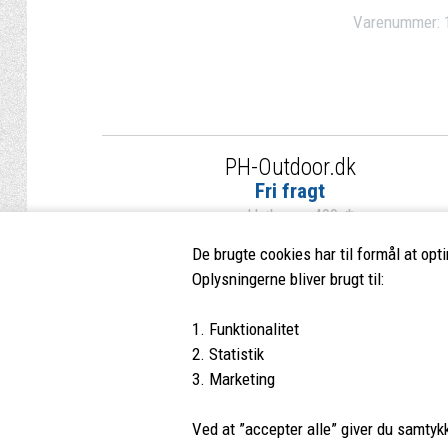
Varenummer:
PH-Outdoor.dk
Fri fragt
ved køb over 499,-*
De brugte cookies har til formål at opt
Oplysningerne bliver brugt til:
1. Funktionalitet
PH-Outdoor.dk
Kundes
2. Statistik
3. Marketing
Nørremøllevej 109
Profil
8800 Viborg
Vilkår
Ved at ”accepter alle” giver du samtykke
Tlf.:
8662 2113
Kontakt 