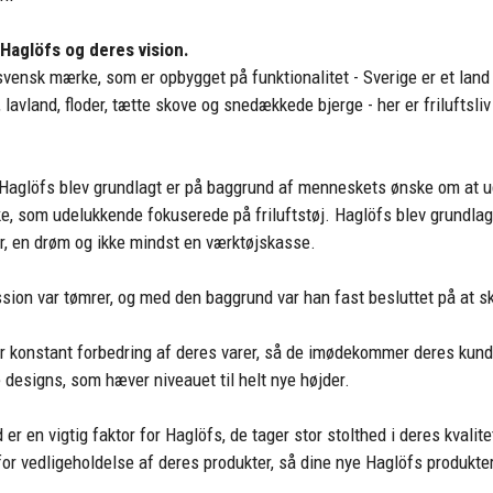
Haglöfs og deres vision.
svensk mærke, som er opbygget på funktionalitet - Sverige er et land
, lavland, floder, tætte skove og snedækkede bjerge - her er friluftsl
 Haglöfs blev grundlagt er på baggrund af menneskets ønske om at u
, som udelukkende fokuserede på friluftstøj. Haglöfs blev grundlag
r, en drøm og ikke mindst en værktøjskasse.
sion var tømrer, og med den baggrund var han fast besluttet på at sk
 konstant forbedring af deres varer, så de imødekommer deres kunde
 designs, som hæver niveauet til helt nye højder.
er en vigtig faktor for Haglöfs, de tager stor stolthed i deres kvalit
for vedligeholdelse af deres produkter, så dine nye Haglöfs produkter