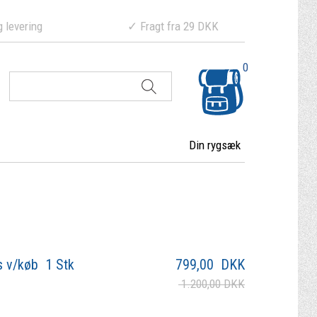
ering ✓ Fragt fra 29 DKK
0
Din rygsæk
s v/køb 1 Stk
799,00
DKK
1.200,00 DKK