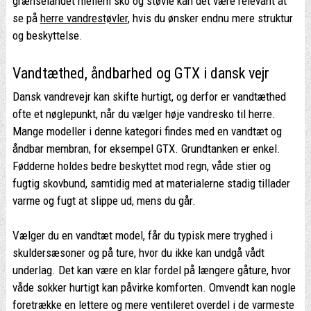
grænselandet mellem sko og støvle kan det være relevant at
se på
herre vandrestøvler
, hvis du ønsker endnu mere struktur
og beskyttelse.
Vandtæthed, åndbarhed og GTX i dansk vejr
Dansk vandrevejr kan skifte hurtigt, og derfor er vandtæthed
ofte et nøglepunkt, når du vælger høje vandresko til herre.
Mange modeller i denne kategori findes med en vandtæt og
åndbar membran, for eksempel GTX. Grundtanken er enkel.
Fødderne holdes bedre beskyttet mod regn, våde stier og
fugtig skovbund, samtidig med at materialerne stadig tillader
varme og fugt at slippe ud, mens du går.
Vælger du en vandtæt model, får du typisk mere tryghed i
skuldersæsoner og på ture, hvor du ikke kan undgå vådt
underlag. Det kan være en klar fordel på længere gåture, hvor
våde sokker hurtigt kan påvirke komforten. Omvendt kan nogle
foretrække en lettere og mere ventileret overdel i de varmeste