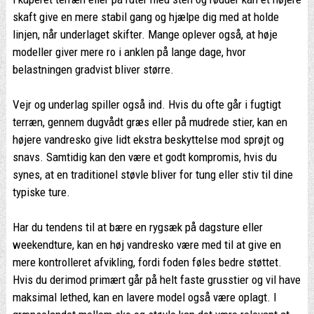
skaft give en mere stabil gang og hjælpe dig med at holde
linjen, når underlaget skifter. Mange oplever også, at høje
modeller giver mere ro i anklen på lange dage, hvor
belastningen gradvist bliver større.
Vejr og underlag spiller også ind. Hvis du ofte går i fugtigt
terræn, gennem dugvådt græs eller på mudrede stier, kan en
højere vandresko give lidt ekstra beskyttelse mod sprøjt og
snavs. Samtidig kan den være et godt kompromis, hvis du
synes, at en traditionel støvle bliver for tung eller stiv til dine
typiske ture.
Har du tendens til at bære en rygsæk på dagsture eller
weekendture, kan en høj vandresko være med til at give en
mere kontrolleret afvikling, fordi foden føles bedre støttet.
Hvis du derimod primært går på helt faste grusstier og vil have
maksimal lethed, kan en lavere model også være oplagt. I