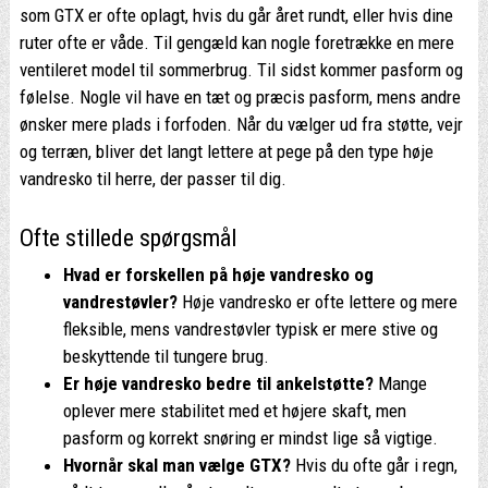
som GTX er ofte oplagt, hvis du går året rundt, eller hvis dine
ruter ofte er våde. Til gengæld kan nogle foretrække en mere
ventileret model til sommerbrug. Til sidst kommer pasform og
følelse. Nogle vil have en tæt og præcis pasform, mens andre
ønsker mere plads i forfoden. Når du vælger ud fra støtte, vejr
og terræn, bliver det langt lettere at pege på den type høje
vandresko til herre, der passer til dig.
Ofte stillede spørgsmål
Hvad er forskellen på høje vandresko og
vandrestøvler?
Høje vandresko er ofte lettere og mere
fleksible, mens vandrestøvler typisk er mere stive og
beskyttende til tungere brug.
Er høje vandresko bedre til ankelstøtte?
Mange
oplever mere stabilitet med et højere skaft, men
pasform og korrekt snøring er mindst lige så vigtige.
Hvornår skal man vælge GTX?
Hvis du ofte går i regn,