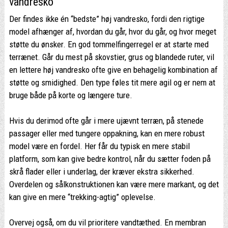
vandresko
Der findes ikke én “bedste” høj vandresko, fordi den rigtige
model afhænger af, hvordan du går, hvor du går, og hvor meget
støtte du ønsker. En god tommelfingerregel er at starte med
terrænet. Går du mest på skovstier, grus og blandede ruter, vil
en lettere høj vandresko ofte give en behagelig kombination af
støtte og smidighed. Den type føles tit mere agil og er nem at
bruge både på korte og længere ture.
Hvis du derimod ofte går i mere ujævnt terræn, på stenede
passager eller med tungere oppakning, kan en mere robust
model være en fordel. Her får du typisk en mere stabil
platform, som kan give bedre kontrol, når du sætter foden på
skrå flader eller i underlag, der kræver ekstra sikkerhed.
Overdelen og sålkonstruktionen kan være mere markant, og det
kan give en mere “trekking-agtig” oplevelse.
Overvej også, om du vil prioritere vandtæthed. En membran