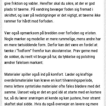
give friktion og vabler. Herefter skal du sikre, at der er god
plads til tæerne. På vandring bevæger foden sig fremad i
skridtet, og især på nedstigninger er det vigtigt, at tæerne ikke
rammer for hårdt mod forfoden.
Vær også opmærksom på bredden over forfoden og vristen.
Nogle mærker og modeller er mere rummelige, mens andre har
en mere tætsiddende form. Derfor kan det være en fordel at
tænke i “fodform” fremfor kun skostørrelse. Prøv gerne med
de sokker, du reelt vil bruge på tur, da tykkelse og polstring
ændrer følelsen markant.
Materialer spiller også ind på komfort. Læder og kraftige
overdelsmaterialer kan kræve en kort tilvænningsperiode,
mens lettere syntetiske materialer ofte føles blødere med det
samme. Uanset valg er det en god idé at starte med en kortere
tur, så du lærer snøringen at kende og kan justere, hvor stramt
skaftet skal sidde. Hvis du også overvejer en lavere og mere