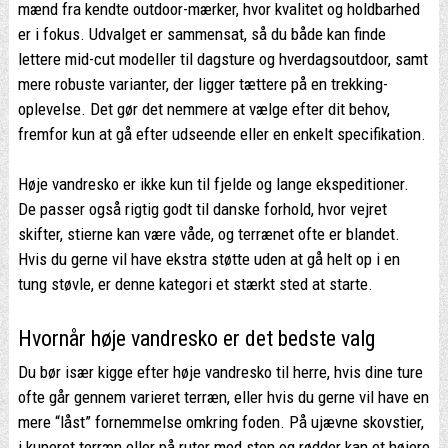
mænd fra kendte outdoor-mærker, hvor kvalitet og holdbarhed
er i fokus. Udvalget er sammensat, så du både kan finde
lettere mid-cut modeller til dagsture og hverdagsoutdoor, samt
mere robuste varianter, der ligger tættere på en trekking-
oplevelse. Det gør det nemmere at vælge efter dit behov,
fremfor kun at gå efter udseende eller en enkelt specifikation.
Høje vandresko er ikke kun til fjelde og lange ekspeditioner.
De passer også rigtig godt til danske forhold, hvor vejret
skifter, stierne kan være våde, og terrænet ofte er blandet.
Hvis du gerne vil have ekstra støtte uden at gå helt op i en
tung støvle, er denne kategori et stærkt sted at starte.
Hvornår høje vandresko er det bedste valg
Du bør især kigge efter høje vandresko til herre, hvis dine ture
ofte går gennem varieret terræn, eller hvis du gerne vil have en
mere “låst” fornemmelse omkring foden. På ujævne skovstier,
i kuperet terræn eller på ruter med sten og rødder kan et højere