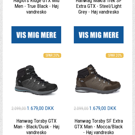
Haglöfs Ridge GTX Mid
Hanwag Makra Trek SF
Men - True Black - Høj
Extra GTX - Steel/Light
vandresko
Grey - Høj vandresko
|
|
SPAR 20%
SPAR 20%
1.679,00 DKK
1.679,00 DKK
2.099,00
2.099,00
Hanwag Torsby GTX
Hanwag Torsby SF Extra
Man - Black/Dusk - Høj
GTX Man - Mocca/Black
vandresko
- Høj vandresko