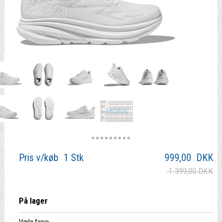
Pris v/køb 1 Stk
999,00
DKK
1.399,00 DKK
På lager