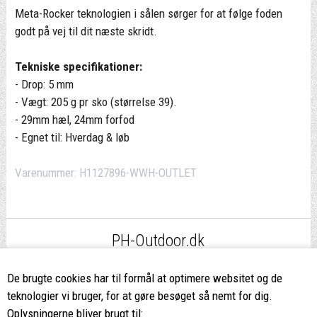
Meta-Rocker teknologien i sålen sørger for at følge foden
godt på vej til dit næste skridt.
Tekniske specifikationer:
- Drop: 5 mm
- Vægt: 205 g pr sko (størrelse 39).
- 29mm hæl, 24mm forfod
- Egnet til: Hverdag & løb
Varenummer:
H1127896-WWH-OUTLET
PH-Outdoor.dk
Fri fragt
ved køb over 499,-*
De brugte cookies har til formål at optimere websitet og de
teknologier vi bruger, for at gøre besøget så nemt for dig.
8662 2113
Oplysningerne bliver brugt til: