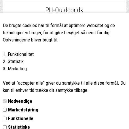
PH-Outdoor.dk
Fri fragt
ved køb over 499,-*
De brugte cookies har til formål at optimere websitet og de
teknologier vi bruger, for at gøre besøget så nemt for dig.
8662 2113
Oplysningerne bliver brugt til:
Ring hvis du har spørgsmål
1. Funktionalitet
eller ikke fandt det du søgte
2. Statistik
3. Marketing
Butikken i Viborg
har kæmpe udvalg og egen outlet
Ved at ”accepter alle” giver du samtykke til alle disse formål. Du
Vi glæder os til at se dig
kan til enhver tid trække dit samtykke tilbage.
Nødvendige
Din rygsæk
Markedsføring
Funktionelle
Kontakt
Statistiske