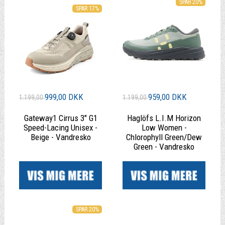
SPAR 20%
SPAR 17%
999,00 DKK
959,00 DKK
1.199,00
1.199,00
Gateway1 Cirrus 3" G1
Haglöfs L.I.M Horizon
Speed-Lacing Unisex -
Low Women -
Beige - Vandresko
Chlorophyll Green/Dew
Green - Vandresko
|
|
SPAR 20%