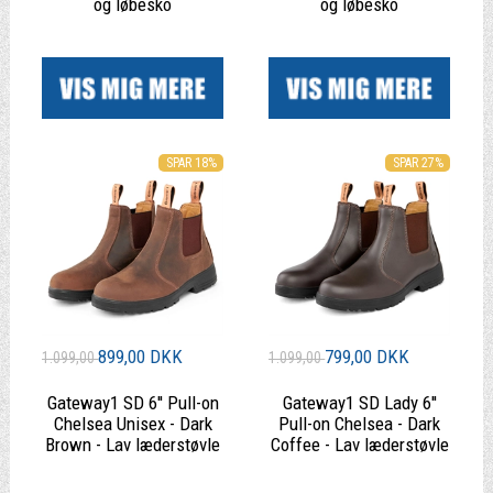
og løbesko
og løbesko
|
|
SPAR 27%
SPAR 18%
899,00 DKK
799,00 DKK
1.099,00
1.099,00
Gateway1 SD 6'' Pull-on
Gateway1 SD Lady 6''
Chelsea Unisex - Dark
Pull-on Chelsea - Dark
Brown - Lav læderstøvle
Coffee - Lav læderstøvle
|
|