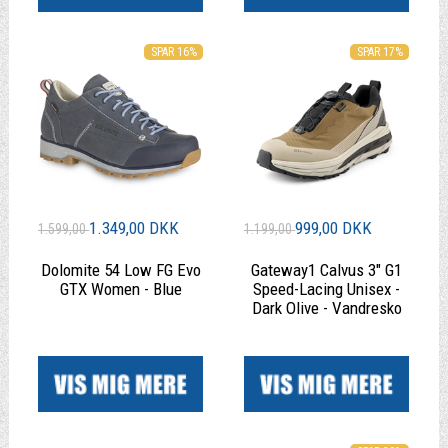
SPAR 16%
SPAR 17%
1.349,00 DKK
999,00 DKK
1.599,00
1.199,00
Dolomite 54 Low FG Evo
Gateway1 Calvus 3" G1
GTX Women - Blue
Speed-Lacing Unisex -
Dark Olive - Vandresko
|
|