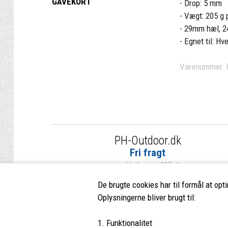
GAVEKORT
- Drop: 5 mm
- Vægt: 205 g 
- 29mm hæl, 
- Egnet til: Hv
Varenummer:
PH-Outdoor.dk
Fri fragt
ved køb over 499,-*
De brugte cookies har til formål at opt
Oplysningerne bliver brugt til:
1. Funktionalitet