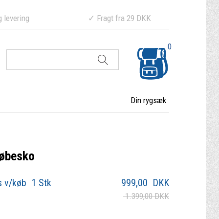
ering ✓ Fragt fra 29 DKK
0
Din rygsæk
løbesko
s v/køb 1 Stk
999,00
DKK
1.399,00 DKK