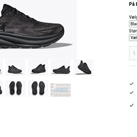
På 
Vælg
Stør