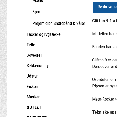
Mænd
Beskrivels
Børn
Clifton 9 fr
Plejemidler, Snørebånd & Såler
Modellen har s
Tasker og rygsække
Telte
Bunden har en
Sovegrej
Clifton 9 er d
Køkkenudstyr
Derudover er d
Udstyr
Overdelen er i
Pløsen er syet
Fiskeri
Mærker
Meta-Rocker te
OUTLET
Tekniske spec