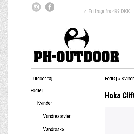
✓ Fri fragt fr
Outdoor tøj
Fodtøj
»
Kvind
Fodtøj
Hoka Clif
Kvinder
Vandrestøvler
Vandresko