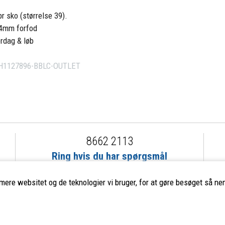
pr sko (størrelse 39).
24mm forfod
erdag & løb
H1127896-BBLC-OUTLET
8662 2113
Ring hvis du har spørgsmål
eller ikke fandt det du søgte
imere websitet og de teknologier vi bruger, for at gøre besøget så nem