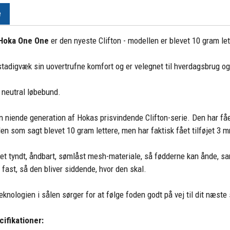
e
a Hoka One One
er den nyeste Clifton - modellen er blevet 10 gram le
tadigvæk sin uovertrufne komfort og er velegnet til hverdagsbrug og
 neutral løbebund.
en niende generation af Hokas prisvindende Clifton-serie. Den har få
en som sagt blevet 10 gram lettere, men har faktisk fået tilføjet 3 
 et tyndt, åndbart, sømlåst mesh-materiale, så fødderne kan ånde, s
 fast, så den bliver siddende, hvor den skal.
knologien i sålen sørger for at følge foden godt på vej til dit næste 
ifikationer: