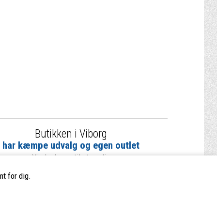
Butikken i Viborg
har kæmpe udvalg og egen outlet
Vi glæder os til at se dig
t for dig.