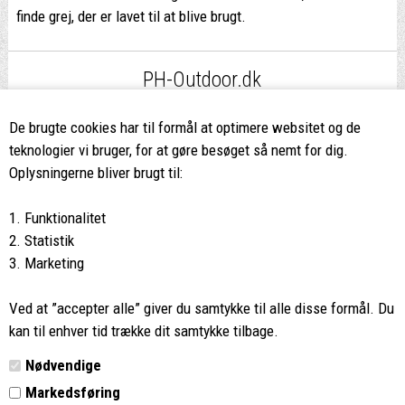
finde grej, der er lavet til at blive brugt.
PH-Outdoor.dk
Fri fragt
ved køb over 499,-*
De brugte cookies har til formål at optimere websitet og de
teknologier vi bruger, for at gøre besøget så nemt for dig.
8662 2113
Oplysningerne bliver brugt til:
Ring hvis du har spørgsmål
1. Funktionalitet
eller ikke fandt det du søgte
2. Statistik
3. Marketing
Butikken i Viborg
har kæmpe udvalg og egen outlet
Ved at ”accepter alle” giver du samtykke til alle disse formål. Du
Vi glæder os til at se dig
kan til enhver tid trække dit samtykke tilbage.
Nødvendige
Din rygsæk
Markedsføring