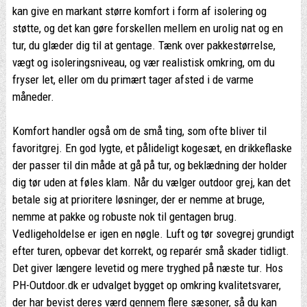
kan give en markant større komfort i form af isolering og
støtte, og det kan gøre forskellen mellem en urolig nat og en
tur, du glæder dig til at gentage. Tænk over pakkestørrelse,
vægt og isoleringsniveau, og vær realistisk omkring, om du
fryser let, eller om du primært tager afsted i de varme
måneder.
Komfort handler også om de små ting, som ofte bliver til
favoritgrej. En god lygte, et pålideligt kogesæt, en drikkeflaske
der passer til din måde at gå på tur, og beklædning der holder
dig tør uden at føles klam. Når du vælger outdoor grej, kan det
betale sig at prioritere løsninger, der er nemme at bruge,
nemme at pakke og robuste nok til gentagen brug.
Vedligeholdelse er igen en nøgle. Luft og tør sovegrej grundigt
efter turen, opbevar det korrekt, og reparér små skader tidligt.
Det giver længere levetid og mere tryghed på næste tur. Hos
PH-Outdoor.dk er udvalget bygget op omkring kvalitetsvarer,
der har bevist deres værd gennem flere sæsoner, så du kan