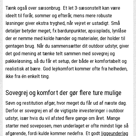
Tænk også over sæsonbrug. Et let 3-sæsonstelt kan være
ideelt til forår, sommer og efterår, mens mere robuste
løsninger giver ekstra tryghed, når vejret er ustadigt. Små
detaljer betyder meget, fx bardunpunkter, apsisplads, lynlåse
der er nemme med kolde hænder og materialer, der holder til
gentagen brug. Når du sammensætter dit outdoor udstyr, giver
det god mening at tænke telt sammen med sovegrej og
pakkeløsning, så du får et setup, der både er komfortabelt og
realistisk at bære. God lejrkomfort kommer ofte fra helheden,
ikke fra én enkelt ting.
Sovegrej og komfort der gør flere ture mulige
Søvn og restitution afgør, hvor meget du får ud af næste dag.
Derfor er sovegrej en af de vigtigste investeringer i outdoor
udstyr, især hvis du vil afsted flere gange om året. Mange
starter med soveposen, men underlaget er ofte mindst lige så
afgørende, fordi kulde kommer nedefra. Et godt
liggeunderlag