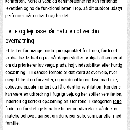
komforten. Korrekt vask og genimprægnering kan forlænge
levetiden og holde funktionaliteten i top, så dit outdoor udstyr
performer, når du har brug for det.
Telte og lejrbase når naturen bliver din
overnatning
Et telt er for mange omdrejningspunktet for turen, fordi det
skaber læ, tørhed og ro, når dagen slutter. Valget afhænger af,
om du prioriterer lav vægt, plads, høj vindstabilitet eller hurtig
opsætning. Til danske forhold er det værd at overveje, hvor
meget blæst du forventer, og om du vil kunne lave mad i læ,
opbevare oppakning tørt og få ordentlig ventilation. Kondens
kan være en udfordring i fugtigt vejr, og her spiller ventilation,
indertelt og korrekt opsætning en stor rolle. I kategorien
telte
finder du forskellige konstruktioner og størrelser, så du kan
matche behovet, uanset om du rejser solo, som par eller med
familie.