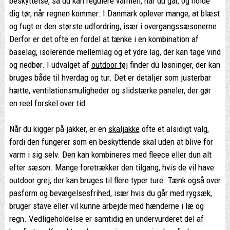
beskyttelse, så du kan regulere varmen, når du går, og holde
dig tør, når regnen kommer. I Danmark oplever mange, at blæst
og fugt er den største udfordring, især i overgangssæsonerne.
Derfor er det ofte en fordel at tænke i en kombination af
baselag, isolerende mellemlag og et ydre lag, der kan tage vind
og nedbør. I udvalget af
outdoor tøj
finder du løsninger, der kan
bruges både til hverdag og tur. Det er detaljer som justerbar
hætte, ventilationsmuligheder og slidstærke paneler, der gør
en reel forskel over tid.
Når du kigger på jakker, er en
skaljakke
ofte et alsidigt valg,
fordi den fungerer som en beskyttende skal uden at blive for
varm i sig selv. Den kan kombineres med fleece eller dun alt
efter sæson. Mange foretrækker den tilgang, hvis de vil have
outdoor grej, der kan bruges til flere typer ture. Tænk også over
pasform og bevægelsesfrihed, især hvis du går med rygsæk,
bruger stave eller vil kunne arbejde med hænderne i læ og
regn. Vedligeholdelse er samtidig en undervurderet del af