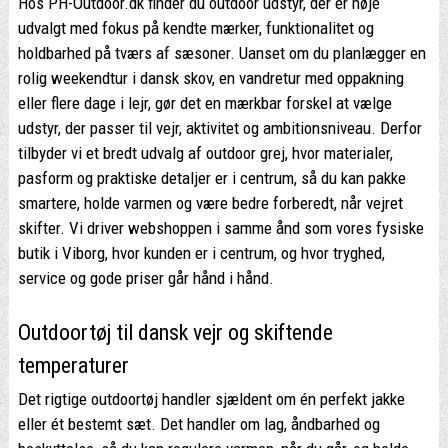
Hos PH-Outdoor.dk finder du outdoor udstyr, der er nøje
udvalgt med fokus på kendte mærker, funktionalitet og
holdbarhed på tværs af sæsoner. Uanset om du planlægger en
rolig weekendtur i dansk skov, en vandretur med oppakning
eller flere dage i lejr, gør det en mærkbar forskel at vælge
udstyr, der passer til vejr, aktivitet og ambitionsniveau. Derfor
tilbyder vi et bredt udvalg af outdoor grej, hvor materialer,
pasform og praktiske detaljer er i centrum, så du kan pakke
smartere, holde varmen og være bedre forberedt, når vejret
skifter. Vi driver webshoppen i samme ånd som vores fysiske
butik i Viborg, hvor kunden er i centrum, og hvor tryghed,
service og gode priser går hånd i hånd.
Outdoortøj til dansk vejr og skiftende
temperaturer
Det rigtige outdoortøj handler sjældent om én perfekt jakke
eller ét bestemt sæt. Det handler om lag, åndbarhed og