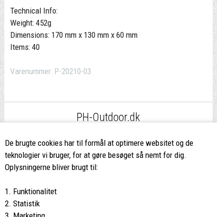
Technical Info:
Weight: 452g
Dimensions: 170 mm x 130 mm x 60 mm
Items: 40
Varenummer:
P-20210-03
PH-Outdoor.dk
Fri fragt
ved køb over 499,-*
De brugte cookies har til formål at optimere websitet og de
teknologier vi bruger, for at gøre besøget så nemt for dig.
8662 2113
Oplysningerne bliver brugt til:
Ring hvis du har spørgsmål
1. Funktionalitet
eller ikke fandt det du søgte
2. Statistik
3. Marketing