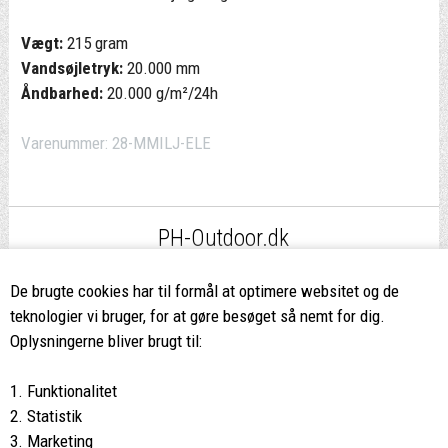
Vægt:
215 gram
Vandsøjletryk:
20.000 mm
Åndbarhed:
20.000 g/m²/24h
Varenummer:
28-MMILJ-ELE
PH-Outdoor.dk
Fri fragt
ved køb over 499,-*
De brugte cookies har til formål at optimere websitet og de
teknologier vi bruger, for at gøre besøget så nemt for dig.
8662 2113
Oplysningerne bliver brugt til:
Ring hvis du har spørgsmål
1. Funktionalitet
eller ikke fandt det du søgte
2. Statistik
3. Marketing
Butikken i Viborg