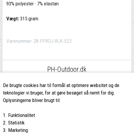
93% polyester · 7% elastan
Vægt:
315 gram
Varenummer:
28-FPROJ-BLK-S23
PH-Outdoor.dk
Fri fragt
ved køb over 499,-*
De brugte cookies har til formål at optimere websitet og de
teknologier vi bruger, for at gøre besøget så nemt for dig.
8662 2113
Oplysningerne bliver brugt til:
Ring hvis du har spørgsmål
1. Funktionalitet
eller ikke fandt det du søgte
2. Statistik
3. Marketing
Butikken i Viborg