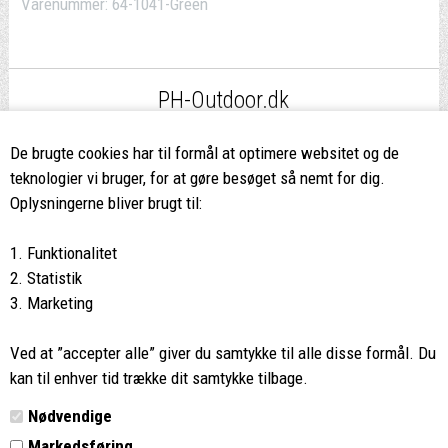
Varenummer:
64-1041-Green
PH-Outdoor.dk
Fri fragt
ved køb over 499,-*
De brugte cookies har til formål at optimere websitet og de
teknologier vi bruger, for at gøre besøget så nemt for dig.
8662 2113
Oplysningerne bliver brugt til:
Ring hvis du har spørgsmål
1. Funktionalitet
eller ikke fandt det du søgte
2. Statistik
3. Marketing
Butikken i Viborg
har kæmpe udvalg og egen outlet
Ved at ”accepter alle” giver du samtykke til alle disse formål. Du
Vi glæder os til at se dig
kan til enhver tid trække dit samtykke tilbage.
Nødvendige
Din rygsæk
Markedsføring