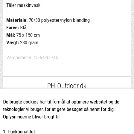
Tåler maskinvask.
Materiale:
70/30 polyester/nylon blanding
Farve:
Blå
Mål:
75 x 150 cm
Vægt:
230 gram
Varenummer:
45-64-11745
PH-Outdoor.dk
Fri fragt
ved køb over 499,-*
De brugte cookies har til formål at optimere websitet og de
teknologier vi bruger, for at gøre besøget så nemt for dig.
8662 2113
Oplysningerne bliver brugt til:
Ring hvis du har spørgsmål
1. Funktionalitet
eller ikke fandt det du søgte