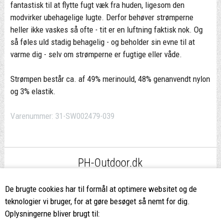
fantastisk til at flytte fugt væk fra huden, ligesom den
modvirker ubehagelige lugte. Derfor behøver strømperne
heller ikke vaskes så ofte - tit er en luftning faktisk nok. Og
så føles uld stadig behagelig - og beholder sin evne til at
varme dig - selv om strømperne er fugtige eller våde.
Strømpen består ca. af 49% merinould, 48% genanvendt nylon
og 3% elastik.
Varenummer:
31-SW002479-039
PH-Outdoor.dk
Fri fragt
ved køb over 499,-*
De brugte cookies har til formål at optimere websitet og de
teknologier vi bruger, for at gøre besøget så nemt for dig.
8662 2113
Oplysningerne bliver brugt til: