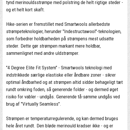
tynd merinouldsstrømpe med polstring de helt rigtige steder -
og et helt kort skaft.
Hike-serien er fremstillet med Smartwools allerbedste
strømpeteknologier, herunder "Indestructawool"-teknologien,
som forbedrer holdbarheden på strømpens mest udsatte
steder. Dette gør strømpen markant mere holdbar,
sammenlignet med andre uldstrømper.
"4 Degree Elite Fit System" - Smartwools teknologi med
indstrikkede særlige elastiske eller åndbare zoner - sikrer
optimal åndbarhed og at strømpen altid sidder behageligt tæt
rundt omkring foden, så generende folder - og dermed øget
risiko for vabler - undgås. Generende tå-sømme undgås ved
brug af "Virtually Seamless".
Strømpen er temperaturregulerende, og kan dermed bruges
hele året rundt. Den bløde merinould kradser ikke - og er