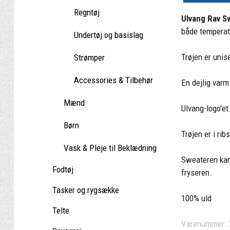
Regntøj
Ulvang Rav S
både temperatu
Undertøj og basislag
Trøjen er uni
Strømper
Accessories & Tilbehør
En dejlig varm
Mænd
Ulvang-logo'et
Børn
Trøjen er i ri
Vask & Pleje til Beklædning
Sweateren kan
Fodtøj
fryseren.
Tasker og rygsække
100% uld
Telte
Varenummer: