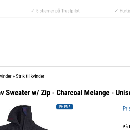
a 499 DKK
✓ 5 stjerner på Trustpilot
✓ Hurtig lev
vinder
»
Strik til kvinder
v Sweater w/ Zip - Charcoal Melange - Unis
Pri
På 