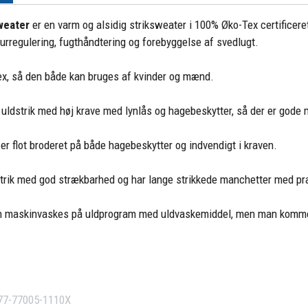
weater
er en varm og alsidig striksweater i 100% Øko-Tex certificeret
rregulering, fugthåndtering og forebyggelse af svedlugt.
sex, så den både kan bruges af kvinder og mænd.
 uldstrik med høj krave med lynlås og hagebeskytter, så der er gode 
 er flot broderet på både hagebeskytter og indvendigt i kraven.
bstrik med god strækbarhed og har lange strikkede manchetter med p
 maskinvaskes på uldprogram med uldvaskemiddel, men man kommer og
77-77005-1110X