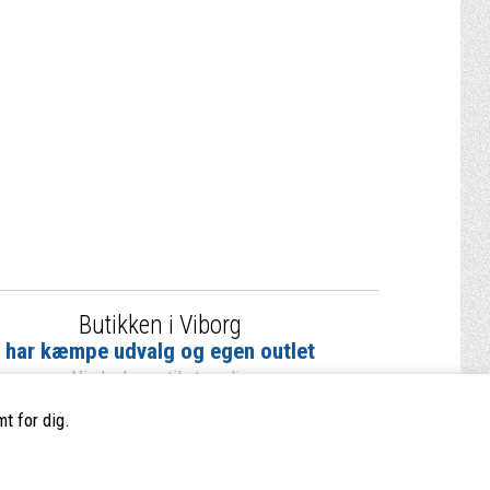
Butikken i Viborg
har kæmpe udvalg og egen outlet
Vi glæder os til at se dig
t for dig.