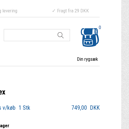
ering ✓ Fragt fra 29 DKK
0
Din rygsæk
ex
s v/køb 1 Stk
749,00
DKK
lager