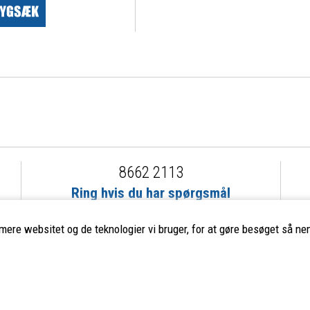
8662 2113
Ring hvis du har spørgsmål
eller ikke fandt det du søgte
imere websitet og de teknologier vi bruger, for at gøre besøget så nem
ervice
Populære mærker