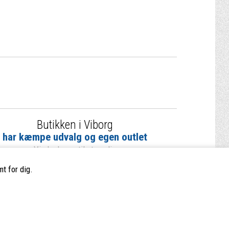
Butikken i Viborg
har kæmpe udvalg og egen outlet
Vi glæder os til at se dig
t for dig.
Butikkens åbningstider