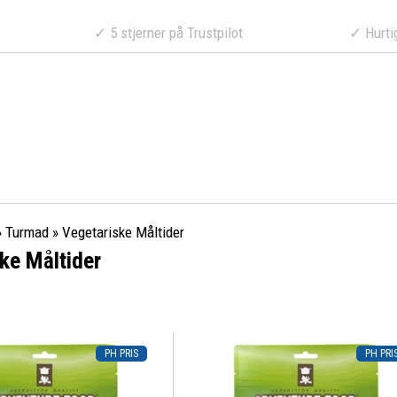
a 499 DKK
✓ 5 stjerner på Trustpilot
✓ Hurtig lev
»
Turmad
»
Vegetariske Måltider
ke Måltider