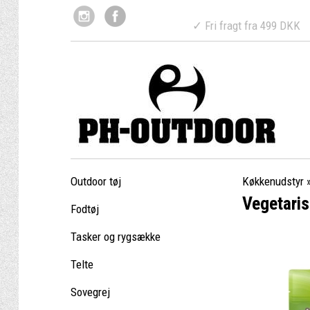
✓ Fri fragt fr
Outdoor tøj
Køkkenudstyr
Vegetaris
Fodtøj
Tasker og rygsække
Telte
Sovegrej