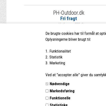
PH-Outdoor.dk
Fri fragt
ved køb over 499,-*
De brugte cookies har til formål at opt
Oplysningerne bliver brugt til:
1. Funktionalitet
PH-Outdoor.dk
Kundes
2. Statistik
3. Marketing
Nørremøllevej 109
Profil
8800 Viborg
Vilkår
Ved at ”accepter alle” giver du samtykke
Tlf.:
8662 2113
Kontakt 
Nødvendige
E-mail:
info@ph-outdoor.dk
Retur
Markedsføring
Outdoor guides og information
Funktionelle
Statistiske