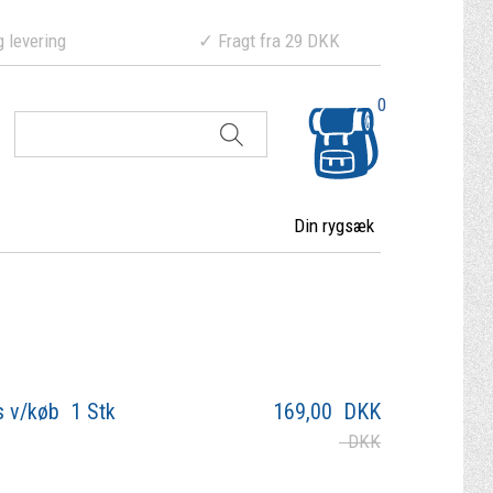
ering ✓ Fragt fra 29 DKK
0
Din rygsæk
s v/køb 1 Stk
169,00
DKK
DKK