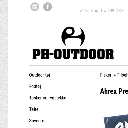
✓ Fri fragt fr
Outdoor tøj
Fiskeri
»
Tilbe
Fodtøj
Ahrex Pre
Tasker og rygsække
Telte
Sovegrej