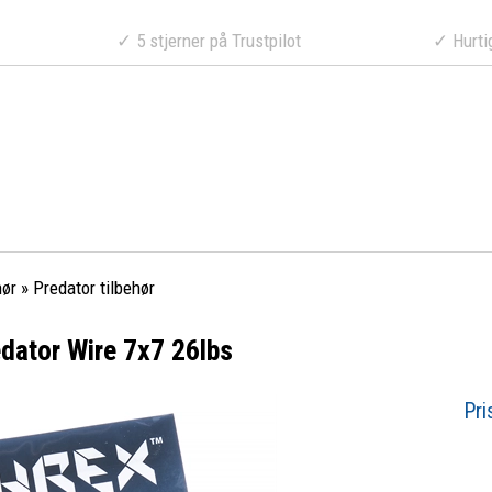
a 499 DKK
✓ 5 stjerner på Trustpilot
✓ Hurtig lev
hør
»
Predator tilbehør
dator Wire 7x7 26lbs
Pri