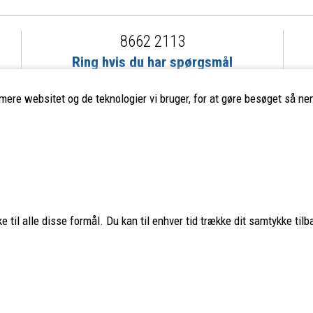
8662 2113
Ring hvis du har spørgsmål
eller ikke fandt det du søgte
imere websitet og de teknologier vi bruger, for at gøre besøget så nem
ervice
Populære mærker
Fjällräven
–
Haglöfs
–
Smartwool
Aclima
–
Lundhags
–
Montane
 til alle disse formål. Du kan til enhver tid trække dit samtykke tilb
Teva
–
Hanwag
–
Glerups
–
Nordi
os
Hestra
–
Hoka
–
Osprey
–
Ulvan
Stanley
–
Trangia
–
Primus
–
Petromax
–
MSR
–
Sea to Summit
Therm-a-Rest
–
Simms
–
Shiman
Savage Gear
–
Se alle mærker