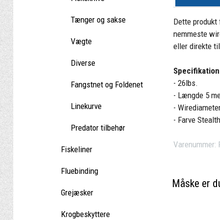
Tænger og sakse
Dette produkt 
nemmeste wire 
Vægte
eller direkte t
Diverse
Specifikation
- 26lbs.
Fangstnet og Foldenet
- Længde 5 me
Linekurve
- Wirediamete
- Farve Stealt
Predator tilbehør
Varenummer:
Fiskeliner
Fluebinding
Måske er du
Grejæsker
Krogbeskyttere