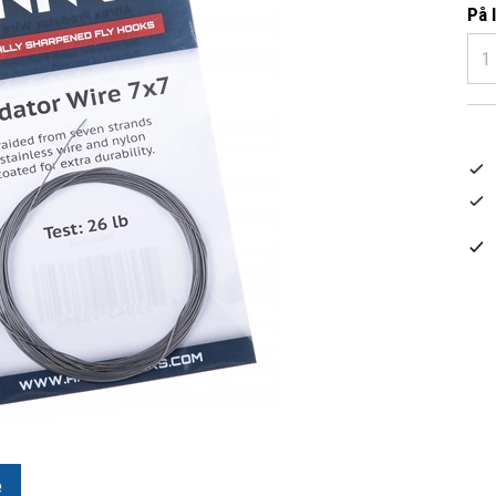
På 
e