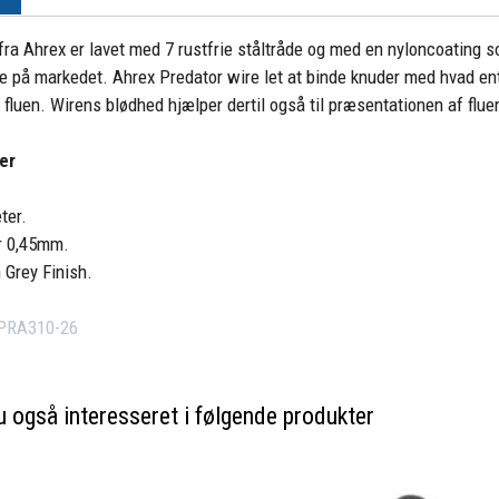
fra Ahrex er lavet med 7 rustfrie ståltråde og med en nyloncoating 
på markedet. Ahrex Predator wire let at binde knuder med hvad ente
il fluen. Wirens blødhed hjælper dertil også til præsentationen af flue
er
ter.
r 0,45mm.
h Grey Finish.
PRA310-26
 også interesseret i følgende produkter