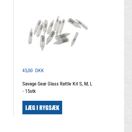
45,00 DKK
-
Savage Gear Glass Rattle Kit S, M, L
- 15stk