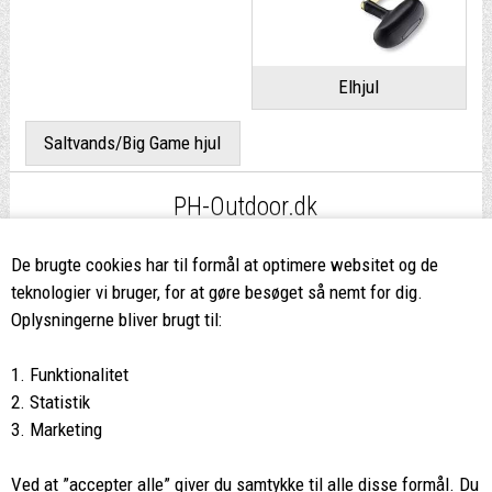
Elhjul
Saltvands/Big Game hjul
PH-Outdoor.dk
Fri fragt
ved køb over 499,-*
De brugte cookies har til formål at optimere websitet og de
teknologier vi bruger, for at gøre besøget så nemt for dig.
8662 2113
Oplysningerne bliver brugt til:
Ring hvis du har spørgsmål
1. Funktionalitet
eller ikke fandt det du søgte
2. Statistik
3. Marketing
Butikken i Viborg
har kæmpe udvalg og egen outlet
Ved at ”accepter alle” giver du samtykke til alle disse formål. Du
Vi glæder os til at se dig