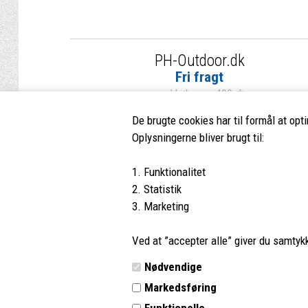
PH-Outdoor.dk
Fri fragt
ved køb over 499,-*
De brugte cookies har til formål at opt
Oplysningerne bliver brugt til:
1. Funktionalitet
PH-Outdoor.dk
Kundes
2. Statistik
3. Marketing
Nørremøllevej 109
Profil
8800 Viborg
Vilkår
Ved at ”accepter alle” giver du samtykke
Tlf.:
8662 2113
Kontakt 
Nødvendige
E-mail:
info@ph-outdoor.dk
Retur
Markedsføring
Outdoor guides og information
Funktionelle