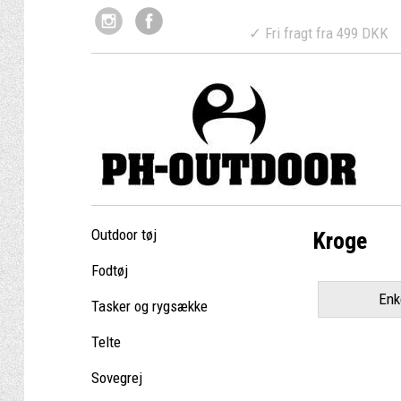
✓ Fri fragt fr
Outdoor tøj
Kroge
Fodtøj
Enk
Tasker og rygsække
Telte
Sovegrej