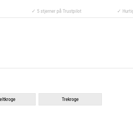
a 499 DKK
✓ 5 stjerner på Trustpilot
✓ Hurtig lev
eltkroge
Trekroge