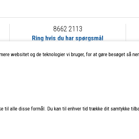
8662 2113
Ring hvis du har spørgsmål
eller ikke fandt det du søgte
imere websitet og de teknologier vi bruger, for at gøre besøget så nem
ervice
Populære mærker
Fjällräven
–
Haglöfs
–
Smartwool
Aclima
–
Lundhags
–
Montane
 til alle disse formål. Du kan til enhver tid trække dit samtykke tilb
Teva
–
Hanwag
–
Glerups
–
Nordi
os
Hestra
–
Hoka
–
Osprey
–
Ulvan
Stanley
–
Trangia
–
Primus
–
Petromax
–
MSR
–
Sea to Summit