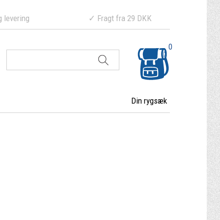
ering ✓ Fragt fra 29 DKK
0
Din rygsæk